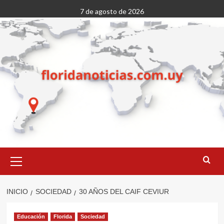
Saltar
7 de agosto de 2026
al
contenido
Menú
primario
INICIO
SOCIEDAD
30 AÑOS DEL CAIF CEVIUR
Educación
Florida
Sociedad