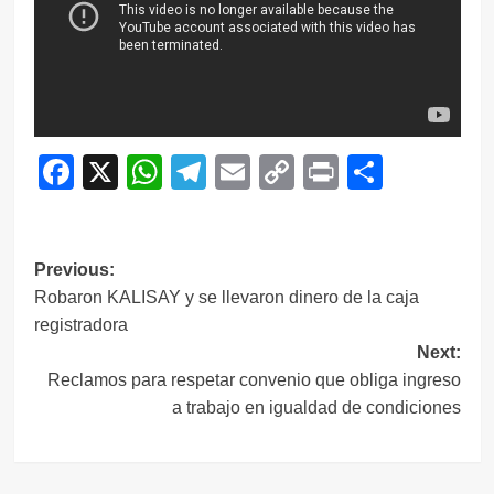
Facebook
X
WhatsApp
Telegram
Email
Copy
Print
Compar
Link
Navegación
Previous:
Robaron KALISAY y se llevaron dinero de la caja
de
registradora
entradas
Next:
Reclamos para respetar convenio que obliga ingreso
a trabajo en igualdad de condiciones