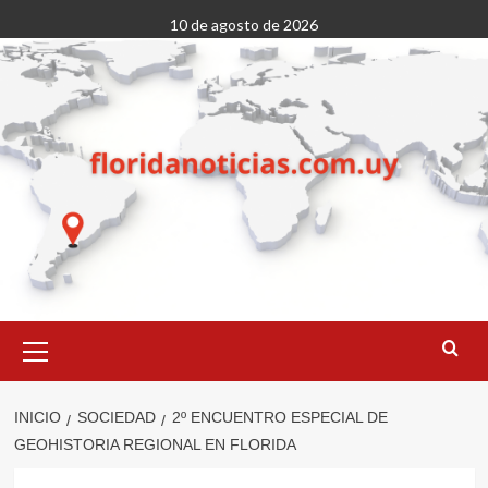
Saltar
10 de agosto de 2026
al
contenido
Menú
primario
INICIO
SOCIEDAD
2º ENCUENTRO ESPECIAL DE
GEOHISTORIA REGIONAL EN FLORIDA