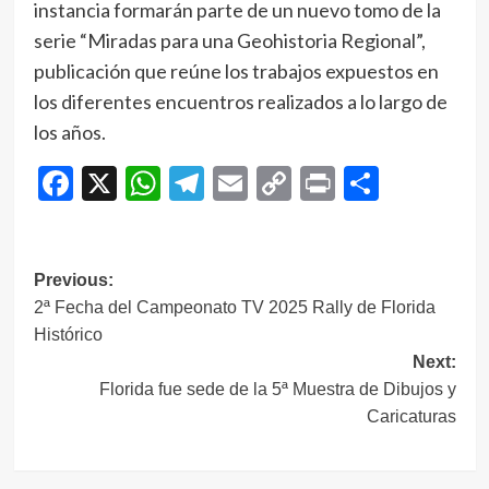
instancia formarán parte de un nuevo tomo de la
serie “Miradas para una Geohistoria Regional”,
publicación que reúne los trabajos expuestos en
los diferentes encuentros realizados a lo largo de
los años.
Facebook
X
WhatsApp
Telegram
Email
Copy
Print
Compar
Link
Navegación
Previous:
2ª Fecha del Campeonato TV 2025 Rally de Florida
de
Histórico
entradas
Next:
Florida fue sede de la 5ª Muestra de Dibujos y
Caricaturas