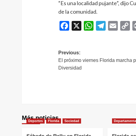
“Es una localidad pujante”, dijo 
de la comunidad.
Facebook
X
WhatsAp
Telegr
Ema
C
L
Navegación
Previous:
El próximo viernes Florida marcha p
de
Diversidad
entradas
Más noticias
Deportes
Florida
Sociedad
Departamenta