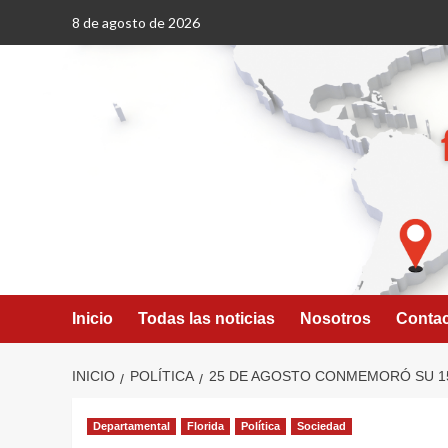
Saltar
8 de agosto de 2026
al
contenido
Inicio
Todas las noticias
Nosotros
Conta
INICIO
POLÍTICA
25 DE AGOSTO CONMEMORÓ SU 1
Departamental
Florida
Política
Sociedad