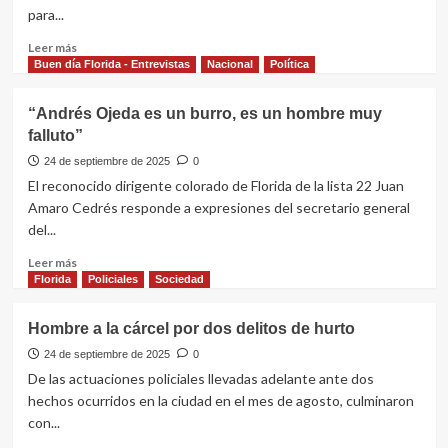
Florida
para...
Leer
Leer más
más
Buen día Florida - Entrevistas
Nacional
Política
sobre
Primera
“Andrés Ojeda es un burro, es un hombre muy
muestra
falluto”
del
estudio
24 de septiembre de 2025
0
teatral
El reconocido dirigente colorado de Florida de la lista 22 Juan
de
Amaro Cedrés responde a expresiones del secretario general
Gabriel
del...
Macció:
“Lo
Leer
Leer más
que
más
Florida
Policiales
Sociedad
soy”
sobre
“Andrés
Hombre a la cárcel por dos delitos de hurto
Ojeda
es
24 de septiembre de 2025
0
un
De las actuaciones policiales llevadas adelante ante dos
burro,
hechos ocurridos en la ciudad en el mes de agosto, culminaron
es
con...
un