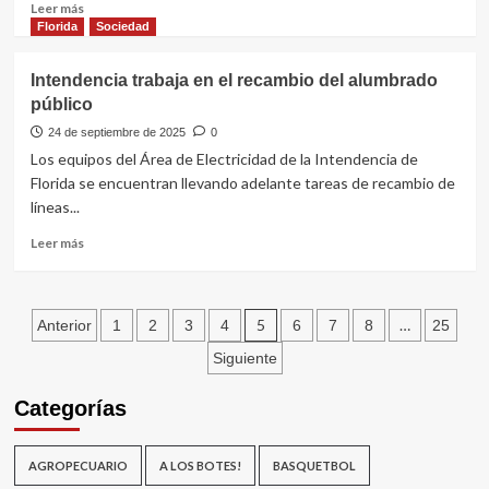
hombre
Leer
Leer más
muy
más
Florida
Sociedad
falluto”
sobre
Hombre
Intendencia trabaja en el recambio del alumbrado
a
público
la
cárcel
24 de septiembre de 2025
0
por
Los equipos del Área de Electricidad de la Intendencia de
dos
Florida se encuentran llevando adelante tareas de recambio de
delitos
líneas...
de
hurto
Leer
Leer más
más
sobre
Intendencia
Paginación
trabaja
5
…
Anterior
1
2
3
4
6
7
8
25
en
de
Siguiente
el
recambio
entradas
Categorías
del
alumbrado
público
AGROPECUARIO
A LOS BOTES!
BASQUETBOL