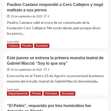
Paulino Caetano respondió a Cero Callejero y negó
maltrato a sus perros
25 de septiembre de 2025
0
Paulino Caetano salió al cruce de un comunicado de la
Fundación Cero Callejero.“Me están dando palo porque dicen
los perros...
Leer
Leer más
más
Cultura
Florida
Sociedad
sobre
Paulino
Este jueves se estrena la primera muestra teatral de
Caetano
Gabriel Macció “Soy lo que soy”
respondió
a
25 de septiembre de 2025
0
Cero
Esta noche en el Teatro 25 de Agosto se presentará la primera
Callejero
muestra del estudio teatral de Gabriel Macció denominada...
y
negó
Leer
Leer más
maltrato
más
Departamental
Florida
Policiales
Sociedad
a
sobre
sus
Este
“El Pelón”, requerido por tres homicidios fue
perros
jueves