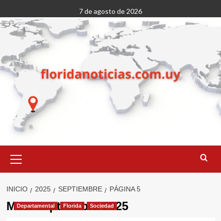
Saltar
7 de agosto de 2026
al
contenido
Menú
primario
INICIO
2025
SEPTIEMBRE
PÁGINA 5
Mes:
septiembre 2025
Departamental
Florida
Sociedad