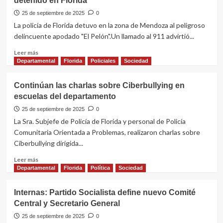
detenido en Florida
se
estrena
25 de septiembre de 2025
0
la
La policía de Florida detuvo en la zona de Mendoza al peligroso
primera
delincuente apodado "El Pelón".Un llamado al 911 advirtió...
muestra
teatral
Leer
Leer más
de
más
Departamental
Florida
Policiales
Sociedad
Gabriel
sobre
Macció
“El
Continúan las charlas sobre Ciberbullying en
“Soy
Pelón”,
escuelas del departamento
lo
requerido
que
por
25 de septiembre de 2025
0
soy”
tres
La Sra. Subjefe de Policía de Florida y personal de Policía
homicidios
Comunitaria Orientada a Problemas, realizaron charlas sobre
fue
Ciberbullying dirigida...
detenido
en
Leer
Leer más
Florida
más
Departamental
Florida
Política
Sociedad
sobre
Continúan
Internas: Partido Socialista define nuevo Comité
las
Central y Secretario General
charlas
sobre
25 de septiembre de 2025
0