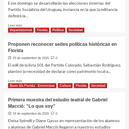
Ciberbullying
Este domingo se desarrollarán las elecciones internas del
en
Partido Socialista del Uruguay, instancia en la que la militancia
escuelas
definirá la...
del
departamento
Leer
Leer más
más
Departamental
Florida
Política
Sociedad
sobre
Internas:
Proponen reconocer sedes políticas históricas en
Partido
Florida
Socialista
define
25 de septiembre de 2025
0
nuevo
El edil de la lista 501 del Partido Colorado, Sebastián Rodríguez,
Comité
planteó la necesidad de declarar como patrimonio local a...
Central
y
Leer
Leer más
Secretario
más
Buen día Florida - Entrevistas
Cultura
Florida
Sociedad
General
sobre
Proponen
Primera muestra del estudio teatral de Gabriel
reconocer
Macció: “Lo que soy”
sedes
políticas
24 de septiembre de 2025
0
históricas
Eloísa Spinelli y Diane Gasso en representación de los alumnos
en
y alumnas de Gabriel Macció llegaron a nuestros estudios