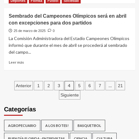
más
Deportes
Florida
Fútbol
Sociedad
discusión
sobre
a
“La
Sembrado del Campeones Olímpicos será en abril
la
gente
gente”
con excepciones para dos partidos
está
desilusionada
25 de marzo de 2025
0
por
La Comisión Administradora del Estadio Campeones Olímpicos
eso
informó que durante el mes de abril se procederá al sembrado
el
del campo...
Frente
Amplio
Leer
Leer más
tiene
más
chances
sobre
de
Sembrado
Paginación
ganar”
del
4
…
Anterior
1
2
3
5
6
7
21
Campeones
de
Siguiente
Olímpicos
será
entradas
Categorías
en
abril
con
AGROPECUARIO
A LOS BOTES!
BASQUETBOL
excepciones
para
dos
BUEN DÍA FLORIDA - ENTREVISTAS
CIENCIA
CULTURA