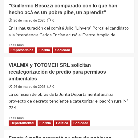
“Guillermo Besozzi comparado con lo que han
hecho acá es un pobre pibe, un aprendiz”
26 de marzo de 2025
0
En la inauguración del comité Julio “Linyera” Porcal el candidato
a la intendencia Carlos Enciso acusó al Frente Amplio de...
Leer
Leer más
más
Empresariales
Florida
Sociedad
sobre
“Guillermo
VIALMIX y TOTOMEH SRL solicitan
Besozzi
recategorización de predio para permisos
comparado
ambientales
con
lo
26 de marzo de 2025
0
que
La comisión de obras de la Junta Departamental analiza
han
proyecto de decreto tendiente a categorizar el padrón rural N°
hecho
736...
acá
es
Leer
Leer más
un
más
Departamental
Florida
Política
Sociedad
pobre
sobre
pibe,
VIALMIX
un