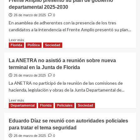
Frente Amplio presentó su plan de gobierno
y
aprendiz”
departamental 2025-2030
TOTOMEH
SRL
26 de marzo de 2025
0
solicitan
En asamblea de adherentes con la presencia de los tres
recategorización
candidatos a la intendencia el Frente Amplio presentó su plan...
de
predio
Leer
Leer más
para
más
Florida
Política
Sociedad
permisos
sobre
ambientales
Frente
La ANETRA no asistió a reunión sobre nueva
Amplio
terminal en la Junta de Florida
presentó
su
26 de marzo de 2025
0
plan
La ANETRA no participó de la reunión de las comisiones de
de
hacienda, legislación y obras de la Junta Departamental de...
gobierno
departamental
Leer
Leer más
2025-
más
Departamental
Florida
Policiales
Sociedad
2030
sobre
La
Eduardo Díaz se reunió con autoridades policiales
ANETRA
para tratar el tema seguridad
no
asistió
26 de marzo de 2025
0