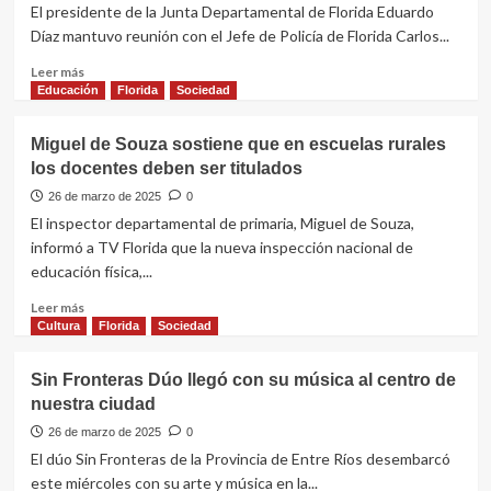
a
El presidente de la Junta Departamental de Florida Eduardo
reunión
Díaz mantuvo reunión con el Jefe de Policía de Florida Carlos...
sobre
nueva
Leer
Leer más
terminal
más
Educación
Florida
Sociedad
en
sobre
la
Eduardo
Miguel de Souza sostiene que en escuelas rurales
Junta
Díaz
los docentes deben ser titulados
de
se
Florida
reunió
26 de marzo de 2025
0
con
El inspector departamental de primaria, Miguel de Souza,
autoridades
informó a TV Florida que la nueva inspección nacional de
policiales
educación física,...
para
tratar
Leer
Leer más
el
más
Cultura
Florida
Sociedad
tema
sobre
seguridad
Miguel
Sin Fronteras Dúo llegó con su música al centro de
de
nuestra ciudad
Souza
sostiene
26 de marzo de 2025
0
que
El dúo Sin Fronteras de la Provincia de Entre Ríos desembarcó
en
este miércoles con su arte y música en la...