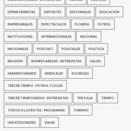
partidos
DEPARTAMENTAL
DEPORTES
EDITORIALES
EDUCACIÓN
EMPRESARIALES
ESPECTÁCULOS
FLORIDA
FÚTBOL
INSTITUCIONAL
INTERNACIONALES
NACIONAL
NACIONALES
PODCAST
POLICIALES
POLÍTICA
RELIGIÓN
ROMPECABEZAS - ENTREVISTAS
SALUD
SARANDÍ GRANDE
SINDICALES
SOCIEDAD
TERCER TIEMPO - FÚTBOL Y GOLES
TERCER TIEMPO RADIO - ENTREVISTAS
TERTULIA
TIEMPO
TODOS A LOS BOTES - PROGRAMAS
TURISMO
UNCATEGORIZED
VIAJES