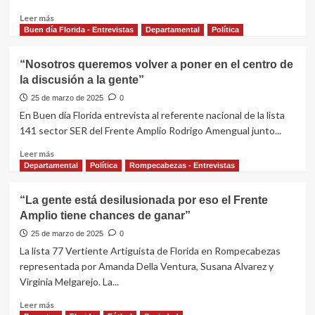
escuelas
rurales
Leer
Leer más
los
más
Buen día Florida - Entrevistas
Departamental
Política
docentes
sobre
deben
Sin
“Nosotros queremos volver a poner en el centro de
ser
Fronteras
la discusión a la gente”
titulados
Dúo
llegó
25 de marzo de 2025
0
con
En Buen día Florida entrevista al referente nacional de la lista
su
141 sector SER del Frente Amplio Rodrigo Amengual junto...
música
al
Leer
Leer más
centro
más
Departamental
Política
Rompecabezas - Entrevistas
de
sobre
nuestra
“Nosotros
“La gente está desilusionada por eso el Frente
ciudad
queremos
Amplio tiene chances de ganar”
volver
a
25 de marzo de 2025
0
poner
La lista 77 Vertiente Artiguista de Florida en Rompecabezas
en
representada por Amanda Della Ventura, Susana Alvarez y
el
Virginia Melgarejo. La...
centro
de
Leer
Leer más
la