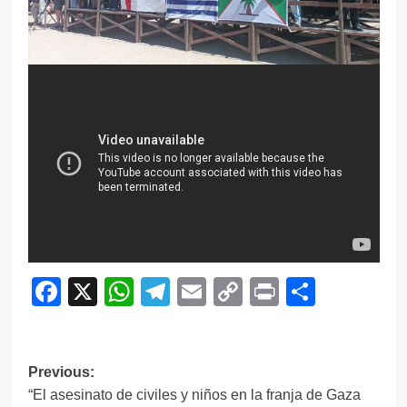
Facebook
X
WhatsApp
Telegram
Email
Copy
Print
Compar
Link
Navegación
Previous:
“El asesinato de civiles y niños en la franja de Gaza
de