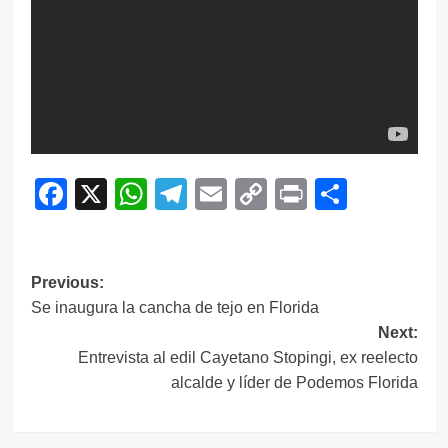
Facebook
X
WhatsApp
Telegram
Email
Copy
Print
Compar
Link
Navegación
Previous:
Se inaugura la cancha de tejo en Florida
de
Next:
entradas
Entrevista al edil Cayetano Stopingi, ex reelecto
alcalde y líder de Podemos Florida