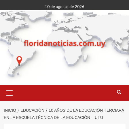
Saltar
10 de agosto de 2026
al
contenido
Menú
primario
INICIO
EDUCACIÓN
10 AÑOS DE LA EDUCACIÓN TERCIARA
EN LA ESCUELA TÉCNICA DE LA EDUCACIÓN – UTU