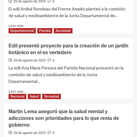
encuentro
y
29 de agosto de 2023
0
con
capacitación
El edil Aníbal Rondeau del Frente Amplio planteó a la comisión
Barrio
en
de salud y medioambiente de la Junta Departamental de...
Viña
25
de
Leer
Leer más
Mayo
más
Departamental
Florida
Sociedad
sobre
Edil
Edil presentó proyecto para la creación de un jardín
planteó
botánico en el ex vertedero
conocer
de
29 de agosto de 2023
0
primera
La edil Ana María Pereyra del Partido Nacional presentó en la
mano
comisión de salud y medioambiente de la Junta
la
Departamental...
calidad
del
Leer
Leer más
agua
más
Nacional
Salud
Sociedad
que
sobre
consumen
Edil
Martin Lema aseguró que la salud mental y
los
presentó
floridenses
adicciones son prioridades para lo que resta de
proyecto
gobierno
para
la
29 de agosto de 2023
0
creación