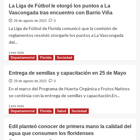
La Liga de Fútbol le otorgó los puntos a La
Vascongada tras encuentro con Barrio Viña
29 de agosto de 2023
0
La Liga de Fútbol de Florida comunicó que la comisión de
reglamentos resolvió otorgarle los puntos a La Vascongada
del...
Leer
Leer más
más
Departamental
Florida
Sociedad
sobre
La
Entrega de semillas y capacitación en 25 de Mayo
Liga
de
29 de agosto de 2023
0
Fútbol
En el marco del Programa de Huerta Orgánica y Frutos Nativos
le
se continúa con la entrega de semillas y capacitación.En...
otorgó
los
Leer
Leer más
puntos
más
Departamental
Florida
Salud
Sociedad
a
sobre
La
Entrega
Edil planteó conocer de primera mano la calidad del
Vascongada
de
agua que consumen los floridenses
tras
semillas