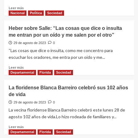
reunión
con
Leer
Leer más
Junta
más
Nacional
Política
Sociedad
Departamental
sobre
de
Este
Heber sobre Salle: “Las cosas que dice o insulta
Drogas
viernes
me entran por un oído y me salen por el otro”
se
inaugurará
29 de agosto de 2023
0
la
“Las cosas que dice o insulta, como me concentro para
nueva
escuchar los oradores, me entra por un oído y me...
iluminación
en
Leer
Leer más
la
más
Departamental
Florida
Sociedad
fachada
sobre
de
Heber
La floridense Blanca Barreiro celebró sus 102 años
la
sobre
de vida
Catedral
Salle:
Basílica
“Las
29 de agosto de 2023
0
cosas
La vecina floridense Blanca Barreiro celebró este lunes 28 de
que
agosto 102 años de vida.Lo hizo rodeada de familiares y...
dice
o
Leer
Leer más
insulta
más
Departamental
Florida
Sociedad
me
sobre