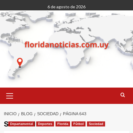
Saltar
6 de agosto de 2026
al
contenido
Menú
primario
INICIO
BLOG
SOCIEDAD
PÁGINA 643
Sociedad
Departamental
Deportes
Florida
Fútbol
Sociedad