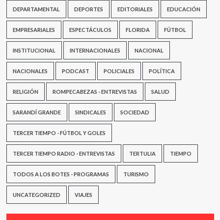
de
DEPARTAMENTAL
DEPORTES
EDITORIALES
EDUCACIÓN
respiro”
EMPRESARIALES
ESPECTÁCULOS
FLORIDA
FÚTBOL
INSTITUCIONAL
INTERNACIONALES
NACIONAL
NACIONALES
PODCAST
POLICIALES
POLÍTICA
RELIGIÓN
ROMPECABEZAS - ENTREVISTAS
SALUD
SARANDÍ GRANDE
SINDICALES
SOCIEDAD
TERCER TIEMPO - FÚTBOL Y GOLES
TERCER TIEMPO RADIO - ENTREVISTAS
TERTULIA
TIEMPO
TODOS A LOS BOTES - PROGRAMAS
TURISMO
UNCATEGORIZED
VIAJES