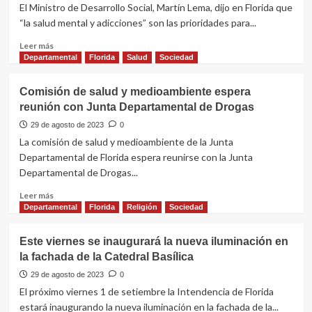
El Ministro de Desarrollo Social, Martín Lema, dijo en Florida que
de
“la salud mental y adicciones” son las prioridades para...
un
jardín
Leer
Leer más
botánico
más
Departamental
Florida
Salud
Sociedad
en
sobre
el
Martin
Comisión de salud y medioambiente espera
ex
Lema
vertedero
reunión con Junta Departamental de Drogas
aseguró
que
29 de agosto de 2023
0
la
La comisión de salud y medioambiente de la Junta
salud
Departamental de Florida espera reunirse con la Junta
mental
Departamental de Drogas...
y
adicciones
Leer
Leer más
son
más
Departamental
Florida
Religión
Sociedad
prioridades
sobre
para
Comisión
Este viernes se inaugurará la nueva iluminación en
lo
de
que
la fachada de la Catedral Basílica
salud
resta
y
29 de agosto de 2023
0
de
medioambiente
El próximo viernes 1 de setiembre la Intendencia de Florida
gobierno
espera
estará inaugurando la nueva iluminación en la fachada de la...