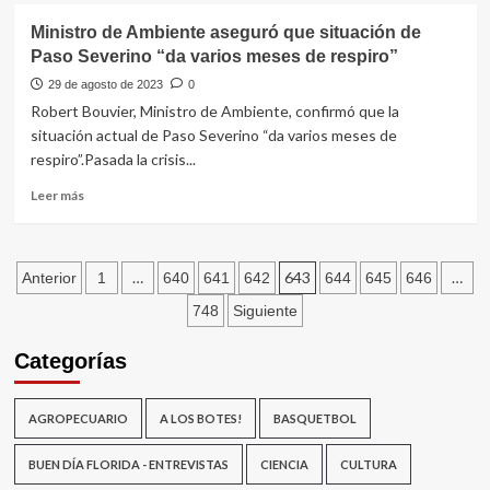
entran
La
Ministro de Ambiente aseguró que situación de
por
floridense
Paso Severino “da varios meses de respiro”
un
Blanca
oído
Barreiro
29 de agosto de 2023
0
y
celebró
Robert Bouvier, Ministro de Ambiente, confirmó que la
me
sus
situación actual de Paso Severino “da varios meses de
salen
102
respiro”.Pasada la crisis...
por
años
el
de
Leer
Leer más
otro”
vida
más
sobre
Ministro
Paginación
de
…
643
…
Anterior
1
640
641
642
644
645
646
Ambiente
de
748
Siguiente
aseguró
que
entradas
Categorías
situación
de
Paso
AGROPECUARIO
A LOS BOTES!
BASQUETBOL
Severino
“da
varios
BUEN DÍA FLORIDA - ENTREVISTAS
CIENCIA
CULTURA
meses