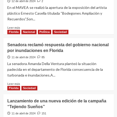
Emprendedor
12 de abril de 2024
2
Democrático
en
En el MAVEA se realizó la apertura de la exposición del artista
la
plástico Ernesto Casella titulada “Bodegones Ampliación y
Sociedad
Recuerdos”.Son...
de
Productores
Leer
Leer más
de
más
Florida
Nacional
Política
Sociedad
Leche
sobre
Apertura
Senadora reclamó respuesta del gobierno nacional
de
por inundaciones en Florida
la
exposición
11 de abril de 2024
85
“Bodegones
La senadora Amanda Della Ventura planteó la situación
Ampliación
padecida en el departamento de Florida consecuencia de la
y
turbonada e inundaciones.A...
Recuerdos”
de
Leer
Leer más
Ernesto
más
Florida
Sociedad
Casella
sobre
Senadora
Lanzamiento de una nueva edición de la campaña
reclamó
“Tejiendo Sueños”
respuesta
del
11 de abril de 2024
151