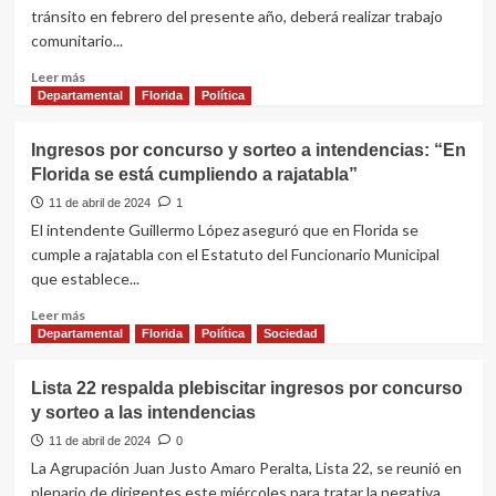
la
tránsito en febrero del presente año, deberá realizar trabajo
1ª
comunitario...
etapa
del
Leer
Leer más
programa
más
Departamental
Florida
Política
Jornales
sobre
Solidarios
Hombre
Ingresos por concurso y sorteo a intendencias: “En
FASE
deberá
5
Florida se está cumpliendo a rajatabla”
cumplir
tareas
11 de abril de 2024
1
comunitarias
El intendente Guillermo López aseguró que en Florida se
por
cumple a rajatabla con el Estatuto del Funcionario Municipal
conducir
que establece...
ebrio
Leer
Leer más
más
Departamental
Florida
Política
Sociedad
sobre
Ingresos
Lista 22 respalda plebiscitar ingresos por concurso
por
y sorteo a las intendencias
concurso
y
11 de abril de 2024
0
sorteo
La Agrupación Juan Justo Amaro Peralta, Lista 22, se reunió en
a
plenario de dirigentes este miércoles para tratar la negativa...