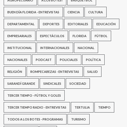
AGROPECUARIO
A LOS BOTES!
BASQUETBOL
voy
a
demostrar
BUEN DÍA FLORIDA - ENTREVISTAS
CIENCIA
CULTURA
en
la
DEPARTAMENTAL
DEPORTES
EDITORIALES
EDUCACIÓN
justicia”
EMPRESARIALES
ESPECTÁCULOS
FLORIDA
FÚTBOL
INSTITUCIONAL
INTERNACIONALES
NACIONAL
NACIONALES
PODCAST
POLICIALES
POLÍTICA
RELIGIÓN
ROMPECABEZAS - ENTREVISTAS
SALUD
SARANDÍ GRANDE
SINDICALES
SOCIEDAD
TERCER TIEMPO - FÚTBOL Y GOLES
TERCER TIEMPO RADIO - ENTREVISTAS
TERTULIA
TIEMPO
TODOS A LOS BOTES - PROGRAMAS
TURISMO