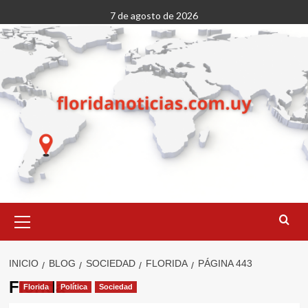
Saltar
7 de agosto de 2026
al
contenido
Menú
primario
INICIO
BLOG
SOCIEDAD
FLORIDA
PÁGINA 443
Florida
Florida
Política
Sociedad