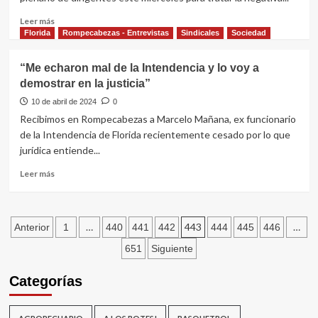
intendencias:
“En
Leer
Leer más
Florida
más
Florida
Rompecabezas - Entrevistas
Sindicales
Sociedad
se
sobre
está
Lista
“Me echaron mal de la Intendencia y lo voy a
cumpliendo
22
demostrar en la justicia”
a
respalda
rajatabla”
plebiscitar
10 de abril de 2024
0
ingresos
Recibimos en Rompecabezas a Marcelo Mañana, ex funcionario
por
de la Intendencia de Florida recientemente cesado por lo que
concurso
jurídica entiende...
y
sorteo
Leer
Leer más
a
más
las
sobre
intendencias
“Me
Paginación
echaron
…
443
…
Anterior
1
440
441
442
444
445
446
mal
de
651
Siguiente
de
la
entradas
Categorías
Intendencia
y
lo