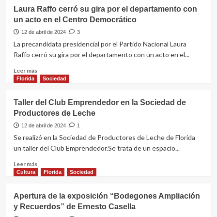
Laura Raffo cerró su gira por el departamento con
un acto en el Centro Democrático
12 de abril de 2024
3
La precandidata presidencial por el Partido Nacional Laura
Raffo cerró su gira por el departamento con un acto en el...
Leer
Leer más
más
Florida
Sociedad
sobre
Laura
Taller del Club Emprendedor en la Sociedad de
Raffo
Productores de Leche
cerró
su
12 de abril de 2024
1
gira
Se realizó en la Sociedad de Productores de Leche de Florida
por
un taller del Club Emprendedor.Se trata de un espacio...
el
departamento
Leer
Leer más
con
más
Cultura
Florida
Sociedad
un
sobre
acto
Taller
Apertura de la exposición “Bodegones Ampliación
en
del
y Recuerdos” de Ernesto Casella
el
Club
Centro