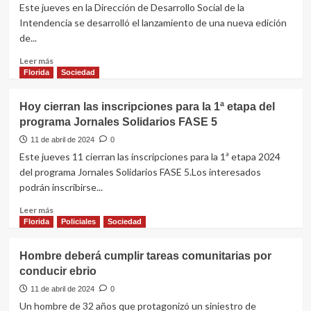
gobierno
Este jueves en la Dirección de Desarrollo Social de la
nacional
Intendencia se desarrolló el lanzamiento de una nueva edición
por
de...
inundaciones
en
Leer
Leer más
Florida
más
Florida
Sociedad
sobre
Lanzamiento
Hoy cierran las inscripciones para la 1ª etapa del
de
programa Jornales Solidarios FASE 5
una
nueva
11 de abril de 2024
0
edición
Este jueves 11 cierran las inscripciones para la 1ª etapa 2024
de
del programa Jornales Solidarios FASE 5.Los interesados
la
podrán inscribirse...
campaña
“Tejiendo
Leer
Leer más
Sueños”
más
Florida
Policiales
Sociedad
sobre
Hoy
Hombre deberá cumplir tareas comunitarias por
cierran
conducir ebrio
las
inscripciones
11 de abril de 2024
0
para
Un hombre de 32 años que protagonizó un siniestro de