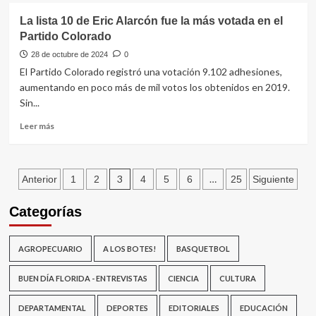
La
La lista 10 de Eric Alarcón fue la más votada en el
lista
Partido Colorado
959609
triunfó
28 de octubre de 2024
0
en
El Partido Colorado registró una votación 9.102 adhesiones,
la
aumentando en poco más de mil votos los obtenidos en 2019.
interna
Sin...
del
Frente
Leer
Leer más
Amplio
más
sobre
La
Paginación
lista
3
…
Anterior
1
2
4
5
6
25
Siguiente
10
de
de
Categorías
Eric
entradas
Alarcón
fue
AGROPECUARIO
A LOS BOTES!
BASQUETBOL
la
más
BUEN DÍA FLORIDA - ENTREVISTAS
CIENCIA
CULTURA
votada
en
DEPARTAMENTAL
DEPORTES
EDITORIALES
EDUCACIÓN
el