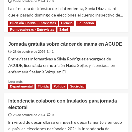
nueva
29 de octubre de 2024
0
terminal
La directora de tránsito de la intendencia, Sonia Díaz, aclaró
de
que el pasado domingo de elecciones el cuerpo inspectivo de...
ómnibus
volvió
Buen día Florida - Entrevistas
Ciencia
Educación
Leer
Leer más
a
más
Rompecabezas - Entrevistas
Salud
comisión
sobre
Intendencia
Jornada gratuita sobre cáncer de mama en ACUDE
aclaró
que
28 de octubre de 2024
1
no
Entrevistas informativas a Silvia Rodríguez encargada de
se
ACUDE, licenciada en nutrición Nadia Seijas y licenciada en
aplicaron
enfermería Stefanía Vázquez. El...
multas
de
Leer
Leer más
tránsito
más
Departamental
Florida
Política
Sociedad
durante
sobre
la
Jornada
Intendencia colaboró con traslados para jornada
jornada
gratuita
electoral
de
sobre
elecciones
cáncer
28 de octubre de 2024
0
de
En virtud de desarrollarse en nuestro departamento y en todo
mama
el país las elecciones nacionales 2024 la Intendencia de
en