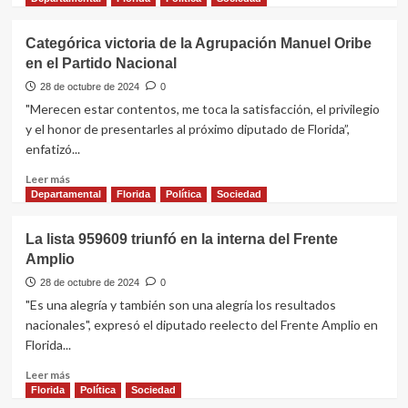
sobre
Adolescente
Categórica victoria de la Agrupación Manuel Oribe
que
en el Partido Nacional
mató
a
28 de octubre de 2024
0
su
"Merecen estar contentos, me toca la satisfacción, el privilegio
padre
y el honor de presentarles al próximo diputado de Florida”,
fue
enfatizó...
derivado
a
Leer
Leer más
INISA
más
Departamental
Florida
Política
Sociedad
sobre
Categórica
La lista 959609 triunfó en la interna del Frente
victoria
Amplio
de
la
28 de octubre de 2024
0
Agrupación
"Es una alegría y también son una alegría los resultados
Manuel
nacionales", expresó el diputado reelecto del Frente Amplio en
Oribe
Florida...
en
el
Leer
Leer más
Partido
más
Florida
Política
Sociedad
Nacional
sobre