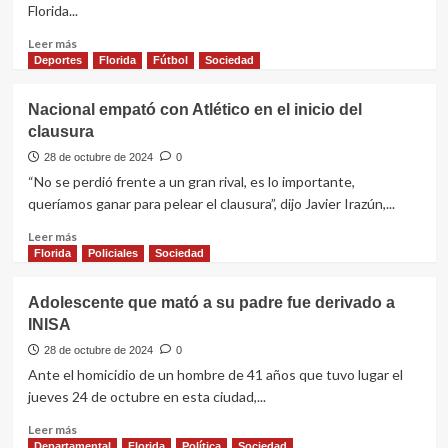
Florida...
ACUDE
Leer
Leer más
más
Deportes
Florida
Fútbol
Sociedad
sobre
Intendencia
Nacional empató con Atlético en el inicio del
colaboró
clausura
con
traslados
28 de octubre de 2024
0
para
“No se perdió frente a un gran rival, es lo importante,
jornada
queríamos ganar para pelear el clausura”, dijo Javier Irazún,...
electoral
Leer
Leer más
más
Florida
Policiales
Sociedad
sobre
Nacional
Adolescente que mató a su padre fue derivado a
empató
INISA
con
Atlético
28 de octubre de 2024
0
en
Ante el homicidio de un hombre de 41 años que tuvo lugar el
el
jueves 24 de octubre en esta ciudad,...
inicio
del
Leer
Leer más
clausura
más
Departamental
Florida
Política
Sociedad