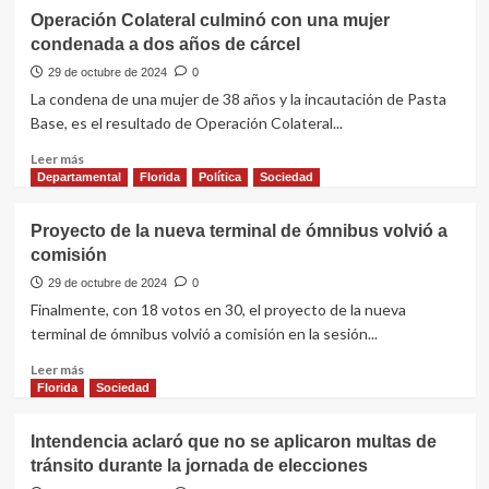
Operación Colateral culminó con una mujer
condenada a dos años de cárcel
29 de octubre de 2024
0
La condena de una mujer de 38 años y la incautación de Pasta
Base, es el resultado de Operación Colateral...
Leer
Leer más
más
Departamental
Florida
Política
Sociedad
sobre
Operación
Proyecto de la nueva terminal de ómnibus volvió a
Colateral
comisión
culminó
con
29 de octubre de 2024
0
una
Finalmente, con 18 votos en 30, el proyecto de la nueva
mujer
terminal de ómnibus volvió a comisión en la sesión...
condenada
a
Leer
Leer más
dos
más
Florida
Sociedad
años
sobre
de
Proyecto
Intendencia aclaró que no se aplicaron multas de
cárcel
de
tránsito durante la jornada de elecciones
la