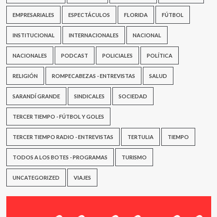
Partido
EMPRESARIALES
Colorado
ESPECTÁCULOS
FLORIDA
FÚTBOL
INSTITUCIONAL
INTERNACIONALES
NACIONAL
NACIONALES
PODCAST
POLICIALES
POLÍTICA
RELIGIÓN
ROMPECABEZAS - ENTREVISTAS
SALUD
SARANDÍ GRANDE
SINDICALES
SOCIEDAD
TERCER TIEMPO - FÚTBOL Y GOLES
TERCER TIEMPO RADIO - ENTREVISTAS
TERTULIA
TIEMPO
TODOS A LOS BOTES - PROGRAMAS
TURISMO
UNCATEGORIZED
VIAJES