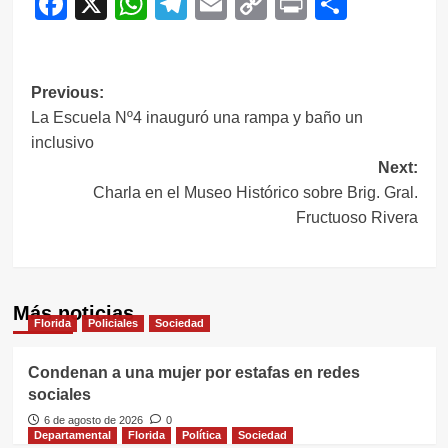
Facebook
X
WhatsApp
Telegram
Email
Copy
Print
Compar
Link
Navegación
Previous:
La Escuela Nº4 inauguró una rampa y baño un
de
inclusivo
entradas
Next:
Charla en el Museo Histórico sobre Brig. Gral.
Fructuoso Rivera
Más noticias
Florida
Policiales
Sociedad
Condenan a una mujer por estafas en redes
sociales
6 de agosto de 2026
0
Departamental
Florida
Política
Sociedad