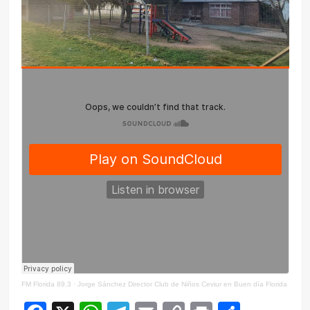
FM Florida 89.3
·
Jorge Sánchez Director Club de Niños Ceviur en Buen día Florida