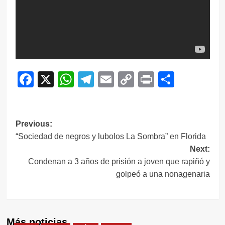
Facebook
X
WhatsApp
Telegram
Email
Copy
Print
Compar
Link
Navegación
Previous:
“Sociedad de negros y lubolos La Sombra” en Florida
de
Next:
entradas
Condenan a 3 años de prisión a joven que rapiñó y
golpeó a una nonagenaria
Más noticias