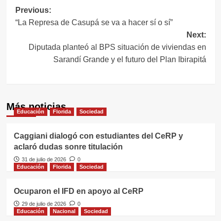
Navegación
Previous:
“La Represa de Casupá se va a hacer sí o sí”
de
Next:
entradas
Diputada planteó al BPS situación de viviendas en
Sarandí Grande y el futuro del Plan Ibirapitá
Más noticias
Educación
Florida
Sociedad
Caggiani dialogó con estudiantes del CeRP y
aclaró dudas sonre titulación
31 de julio de 2026
0
Educación
Florida
Sociedad
Ocuparon el IFD en apoyo al CeRP
29 de julio de 2026
0
Educación
Nacional
Sociedad