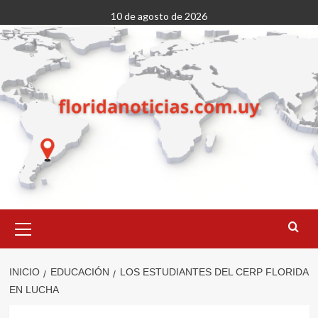
Saltar
10 de agosto de 2026
al
contenido
Menú
primario
INICIO
EDUCACIÓN
LOS ESTUDIANTES DEL CERP FLORIDA
EN LUCHA