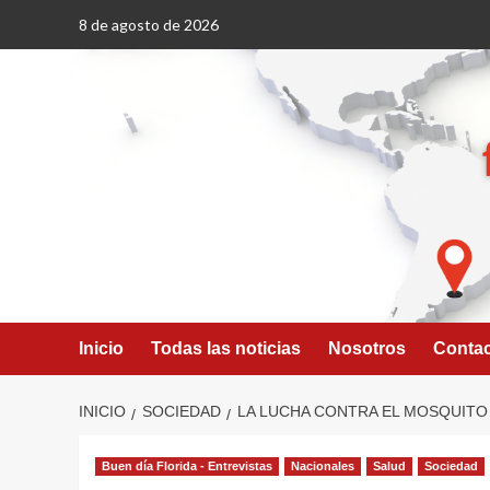
Saltar
8 de agosto de 2026
al
contenido
Inicio
Todas las noticias
Nosotros
Conta
INICIO
SOCIEDAD
LA LUCHA CONTRA EL MOSQUITO
Buen día Florida - Entrevistas
Nacionales
Salud
Sociedad