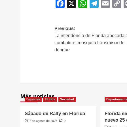
Facebook
X
WhatsAp
Telegr
Ema
C
L
Navegación
Previous:
La intendencia de Florida abocada 
de
combatir el mosquito transmisor del
entradas
dengue
Más noticias
Deportes
Florida
Sociedad
Departamenta
Sábado de Rally en Florida
Florida s
nuevo 25 
7 de agosto de 2026
0