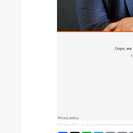
FM Florida 89.3
·
La lucha contra el mosquito transmis