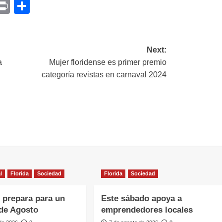
p
am
il
opy
Print
Compartir
ink
Next:
a
Mujer floridense es primer premio
categoría revistas en carnaval 2024
l
Florida
Sociedad
Florida
Sociedad
e prepara para un
Este sábado apoya a
de Agosto
emprendedores locales