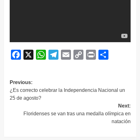
Facebook
X
WhatsApp
Telegram
Email
Copy
Print
Compar
Link
Navegación
Previous:
¿Es correcto celebrar la Independencia Nacional un
de
25 de agosto?
entradas
Next:
Floridenses se van tras una medalla olímpica en
natación