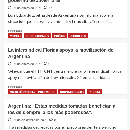
gobierno de Javier Milei
el
triunfo
24 de enero de 2024
47
al
Luis Eduardo Zipitría desde Argentina nos informa sobre la
América
situación que se está viviendo allí y la movilización del día...
de
México
Leer
Leer más
con
más
Florida
Internacionales
Política
Sindicales
gol
sobre
de
Primer
La intersindical Florida apoya la movilización de
penal
paro
Argentina
general
en
24 de enero de 2024
0
Argentina
"Al igual que el PIT- CNT central el plenario intersindical Florida
contra
apoya la movilización de hoy miércoles 24 en solidaridad...
el
gobierno
Leer
Leer más
de
más
Buen día Florida - Entrevistas
Internacionales
Política
Javier
sobre
Milei
La
Argentina: “Estas medidas tomadas benefician a
intersindical
los de siempre, a los más poderosos”.
Florida
apoya
24 de diciembre de 2023
0
la
Tras medidas decretadas por el nuevo presidente argentino