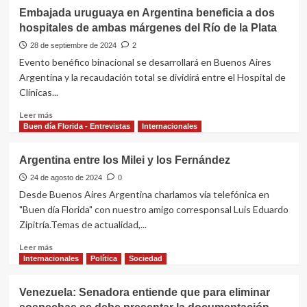
Embajada uruguaya en Argentina beneficia a dos
hospitales de ambas márgenes del Río de la Plata
28 de septiembre de 2024
2
Evento benéfico binacional se desarrollará en Buenos Aires
Argentina y la recaudación total se dividirá entre el Hospital de
Clínicas...
Leer
Leer más
más
Buen día Florida - Entrevistas
Internacionales
sobre
Embajada
Argentina entre los Milei y los Fernández
uruguaya
en
24 de agosto de 2024
0
Argentina
Desde Buenos Aires Argentina charlamos vía telefónica en
beneficia
"Buen día Florida" con nuestro amigo corresponsal Luis Eduardo
a
Zipitría.Temas de actualidad,...
dos
hospitales
Leer
Leer más
de
más
Internacionales
Política
Sociedad
ambas
sobre
márgenes
Argentina
Venezuela: Senadora entiende que para eliminar
del
entre