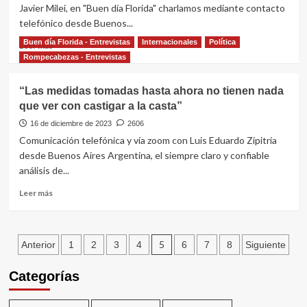
movilización
Javier Milei, en "Buen día Florida" charlamos mediante contacto
de
telefónico desde Buenos...
Argentina
Buen día Florida - Entrevistas
Internacionales
Política
Leer
Leer más
más
Rompecabezas - Entrevistas
sobre
Argentina:
“Las medidas tomadas hasta ahora no tienen nada
“Estas
que ver con castigar a la casta”
medidas
tomadas
16 de diciembre de 2023
2606
benefician
Comunicación telefónica y vía zoom con Luis Eduardo Zipitria
a
desde Buenos Aires Argentina, el siempre claro y confiable
los
análisis de...
de
siempre,
Leer
Leer más
a
más
los
sobre
más
“Las
Paginación
poderosos”.
medidas
5
Anterior
1
2
3
4
6
7
8
Siguiente
tomadas
de
hasta
Categorías
ahora
entradas
no