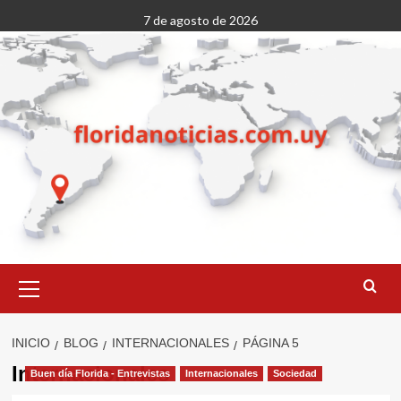
Saltar
7 de agosto de 2026
al
contenido
Menú
primario
INICIO
BLOG
INTERNACIONALES
PÁGINA 5
Internacionales
Buen día Florida - Entrevistas
Internacionales
Sociedad