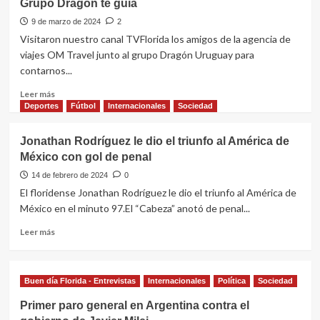
Grupo Dragón te guía
el
pueblo
9 de marzo de 2024
2
argentino?
Visitaron nuestro canal TVFlorida los amigos de la agencia de
pero
viajes OM Travel junto al grupo Dragón Uruguay para
en
contarnos...
serio,
no
Leer
Leer más
de
más
Deportes
Fútbol
Internacionales
Sociedad
un
sobre
lado
La
Jonathan Rodríguez le dio el triunfo al América de
u
feria
otro
México con gol de penal
de
sino
Cantón
14 de febrero de 2024
0
cómo
en
El floridense Jonathan Rodríguez le dio el triunfo al América de
está
China:
México en el minuto 97.El “Cabeza” anotó de penal...
de
OM
verdad.
Travel
Leer
Leer más
te
más
lleva,
sobre
Grupo
Jonathan
Buen día Florida - Entrevistas
Dragón
Internacionales
Política
Sociedad
Rodríguez
te
le
Primer paro general en Argentina contra el
guía
dio