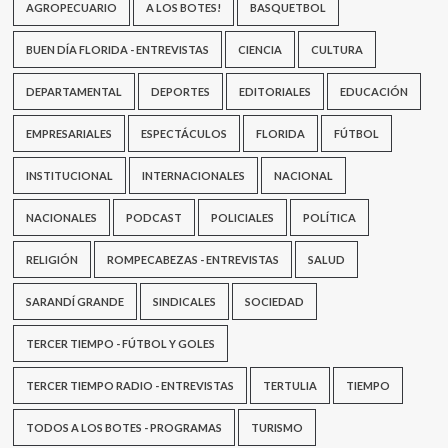
tienen
AGROPECUARIO
A LOS BOTES!
BASQUETBOL
nada
que
BUEN DÍA FLORIDA - ENTREVISTAS
CIENCIA
CULTURA
ver
con
DEPARTAMENTAL
DEPORTES
EDITORIALES
EDUCACIÓN
castigar
a
EMPRESARIALES
la
ESPECTÁCULOS
FLORIDA
FÚTBOL
casta”
INSTITUCIONAL
INTERNACIONALES
NACIONAL
NACIONALES
PODCAST
POLICIALES
POLÍTICA
RELIGIÓN
ROMPECABEZAS - ENTREVISTAS
SALUD
SARANDÍ GRANDE
SINDICALES
SOCIEDAD
TERCER TIEMPO - FÚTBOL Y GOLES
TERCER TIEMPO RADIO - ENTREVISTAS
TERTULIA
TIEMPO
TODOS A LOS BOTES - PROGRAMAS
TURISMO