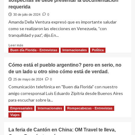
sospechas se debe presentar la documentación
Río
los
de
requerida
Milei
la
y
30 de julio de 2024
0
Plata
los
Amanda Della Ventura expresó que es importante saludar
Fernández
como se realizaron las elecciones en Venezuela, “con
tranquilidad y paz”, dijo.En...
Leer
Leer más
más
Buen día Florida - Entrevistas
Internacionales
Política
sobre
Venezuela:
Cómo está el pueblo argentino? pero en serio, no
Senadora
de un lado u otro sino cómo está de verdad.
entiende
que
25 de mayo de 2024
0
para
Comunicación telefónica en "Buen día Florida" con nuestro
eliminar
amigo corresponsal Luis Eduardo Zipitría desde Buenos Aires
sospechas
para escuchar sobre la...
se
debe
Empresariales
Internacionales
Rompecabezas - Entrevistas
Leer
Leer más
presentar
más
Viajes
la
sobre
documentación
Cómo
La feria de Cantón en China: OM Travel te lleva,
requerida
está