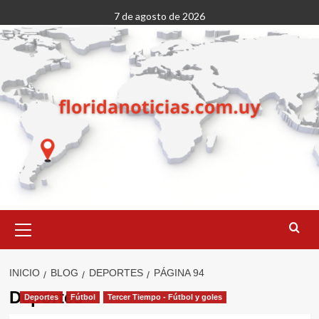
Saltar
7 de agosto de 2026
al
contenido
Menú
primario
INICIO
BLOG
DEPORTES
PÁGINA 94
Deportes
Deportes
Fútbol
Tercer Tiempo - Fútbol y goles