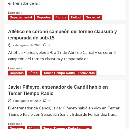
entrenador de la...
divisional
A
Leer
Leer más
más
Departamental
Deportes
Florida
Fútbol
Sociedad
sobre
Gonzalo
Atlético se coronó campeón del torneo clausura y
Hernández,
temporada de sub-15
entrenador
de
2 de agosto de 2023
0
la
Atlético Florida goleó 5-0 a 19 de Abril de Cardal y se coronó
sub
campeón del torneo clausura y temporada de...
15
de
Leer
Leer más
Atlético
más
Deportes
Fútbol
Tercer Tiempo Radio - Entrevistas
Florida
sobre
en
Atlético
Javier Piñeyro, entrenador de Candil habló en
Tercer
se
Tercer Tiempo Radio
Tiempo
coronó
Radio
campeón
1 de agosto de 2023
0
del
El entrenador de Candil, Javier Piñeyro habló en vivo en Tercer
torneo
Tiempo Radio con Sebastián Sarla y Eduardo Fernández tras...
clausura
y
Leer
Leer más
temporada
más
Deportes
Fútbol
Tercer Tiempo - Fútbol y goles