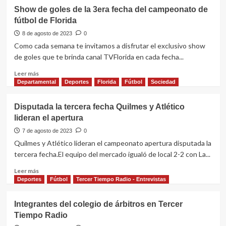
Show de goles de la 3era fecha del campeonato de
fútbol de Florida
8 de agosto de 2023
0
Como cada semana te invitamos a disfrutar el exclusivo show
de goles que te brinda canal TVFlorida en cada fecha...
Leer
Leer más
más
Departamental
Deportes
Florida
Fútbol
Sociedad
sobre
Show
Disputada la tercera fecha Quilmes y Atlético
de
lideran el apertura
goles
de
7 de agosto de 2023
0
la
Quilmes y Atlético lideran el campeonato apertura disputada la
3era
tercera fecha.El equipo del mercado igualó de local 2-2 con La...
fecha
del
Leer
Leer más
campeonato
más
Deportes
Fútbol
Tercer Tiempo Radio - Entrevistas
de
sobre
fútbol
Disputada
Integrantes del colegio de árbitros en Tercer
de
la
Tiempo Radio
Florida
tercera