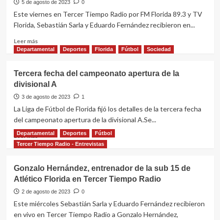
fecha
5 de agosto de 2023
0
Quilmes
Este viernes en Tercer Tiempo Radio por FM Florida 89.3 y TV
y
Florida, Sebastián Sarla y Eduardo Fernández recibieron en...
Atlético
lideran
Leer
Leer más
el
más
Departamental
Deportes
Florida
Fútbol
Sociedad
apertura
sobre
Integrantes
Tercera fecha del campeonato apertura de la
del
divisional A
colegio
de
3 de agosto de 2023
1
árbitros
La Liga de Fútbol de Florida fijó los detalles de la tercera fecha
en
del campeonato apertura de la divisional A.Se...
Tercer
Tiempo
Departamental
Deportes
Fútbol
Leer
Leer más
Radio
más
Tercer Tiempo Radio - Entrevistas
sobre
Tercera
Gonzalo Hernández, entrenador de la sub 15 de
fecha
Atlético Florida en Tercer Tiempo Radio
del
campeonato
2 de agosto de 2023
0
apertura
Este miércoles Sebastián Sarla y Eduardo Fernández recibieron
de
en vivo en Tercer Tiempo Radio a Gonzalo Hernández,
la