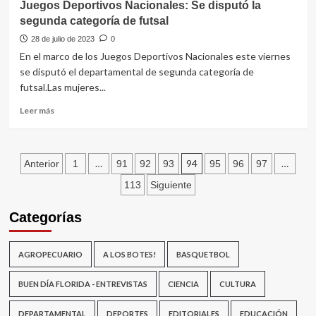
Juegos Deportivos Nacionales: Se disputó la
Florida
y
segunda categoría de futsal
Quilmes
igualaron
28 de julio de 2023
0
0-
En el marco de los Juegos Deportivos Nacionales este viernes
0
se disputó el departamental de segunda categoría de
en
futsal.Las mujeres...
la
segunda
Leer
Leer más
fecha
más
del
sobre
apertura
Juegos
Paginación
Deportivos
…
94
…
Anterior
1
91
92
93
95
96
97
Nacionales:
de
113
Siguiente
Se
disputó
entradas
Categorías
la
segunda
categoría
AGROPECUARIO
A LOS BOTES!
BASQUETBOL
de
futsal
BUEN DÍA FLORIDA - ENTREVISTAS
CIENCIA
CULTURA
DEPARTAMENTAL
DEPORTES
EDITORIALES
EDUCACIÓN