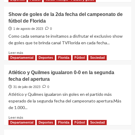
de
sobre
sub-
Javier
Show de goles de la 2da fecha del campeonato de
15
Piñeyro,
fútbol de Florida
entrenador
de
1 de agosto de 2023
0
Candil
Como cada semana te invitamos a disfrutar el exclusivo show
habló
de goles que te brinda canal TVFlorida en cada fecha...
en
Tercer
Leer
Leer más
Tiempo
más
Departamental
Deportes
Florida
Fútbol
Sociedad
Radio
sobre
Show
Atlético y Quilmes igualaron 0-0 en la segunda
de
fecha del apertura
goles
de
31 de julio de 2023
0
la
Atlético y Quilmes igualaron sin goles en el partido más
2da
esperado de la segunda fecha del campeonato apertura.Más
fecha
de 1.000...
del
campeonato
Leer
Leer más
de
más
Departamental
Deportes
Florida
Fútbol
Sociedad
fútbol
sobre
de
Atlético