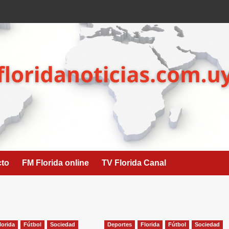
cto
FM Florida online
TV Florida Canal
lorida
Fútbol
Sociedad
Deportes
Florida
Fútbol
Sociedad