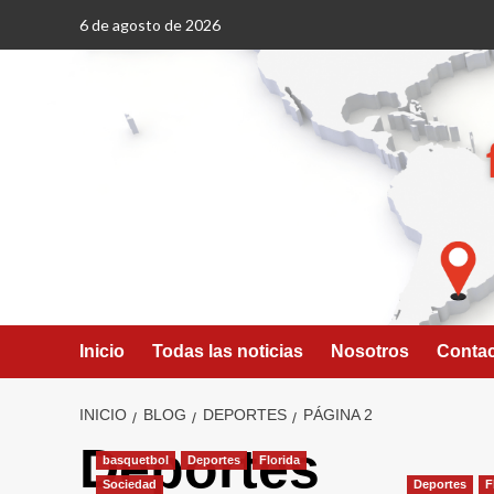
Saltar
6 de agosto de 2026
al
contenido
Inicio
Todas las noticias
Nosotros
Conta
INICIO
BLOG
DEPORTES
PÁGINA 2
Deportes
basquetbol
Deportes
Florida
Sociedad
Deportes
F