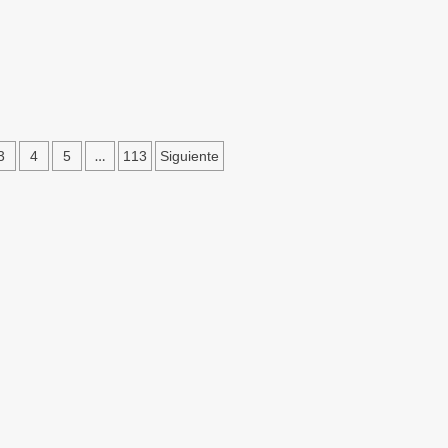
n
…
3
4
5
113
Siguiente