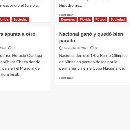
rrespondió el turno a...
Hipódromo...
Leer
Leer más
más
lorida
Sociedad
Deportes
Florida
Fútbol
Sociedad
e
sobre
Hermosa
ya apunta a otro
Nacional ganó y quedó bien
iantes
Luna
parado
ciparon
ganó
el
 2026
0
6 de julio de 2026
0
l
Premio
oridense Horacio Olariaga
Nacional derrotó 1-0 a Barrio Olímpico
nino
6º
República Checa donde
de Minas en partido de ida por la
rtamental
Aniversario
l país en el Mundial de
permanencia en la Copa Nacional de...
de
tista local...
FM
Leer
Leer más
Florida
más
89.3
sobre
Nacional
e
ganó
aga
y
quedó
ta
bien
parado
ial