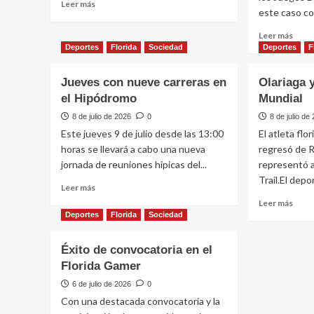
Leer
Leer más
y
este caso co
más
vóley
sobre
Leer
Leer más
Mejoral
más
Deportes
Florida
Sociedad
Deportes
F
volvió
sobr
a
120
Jueves con nueve carreras en
Olariaga 
primera
estud
división
el Hipódromo
Mundial
parti
del
8 de julio de 2026
0
8 de julio de
futsa
Este jueves 9 de julio desde las 13:00
El atleta fl
feme
horas se llevará a cabo una nueva
regresó de 
depa
jornada de reuniones hípicas del...
representó a
Trail.El depor
Leer
Leer más
más
Leer
Leer más
sobre
más
Deportes
Florida
Sociedad
Jueves
sobr
con
Olari
Éxito de convocatoria en el
nueve
ya
Florida Gamer
carreras
apun
en
a
6 de julio de 2026
0
el
otro
Con una destacada convocatoria y la
Hipódromo
Mund