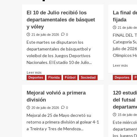
El 10 de Julio recibió los
La final 
departamentales de básquet
fijada
y vóley
21 de julio d
FINAL DEL
21 de julio de 2026
0
Categoría S
Este martes se disputaron los
julio de 20
departamentales de básquetbol y
Olímpicos Ho
voleibol de los Juegos Deportivos
Nacionales. El Estadio 10 de Julio...
Leer
Leer más
más
Leer
Leer más
sobr
más
Deportes
Florida
Fútbol
Sociedad
Deportes
F
La
sobre
final
El
Mejoral volvió a primera
120 estud
de
10
división
del futsa
la
de
Sub
Julio
departam
20 de julio de 2026
0
15
recibió
Mejoral de 25 de Mayo decretó su
15 de julio d
qued
los
retorno a primera división al golear 4-1
Este miércol
fijada
departamentales
a Treinta y Tres de Mendoza...
departament
de
básquet
los Juegos D