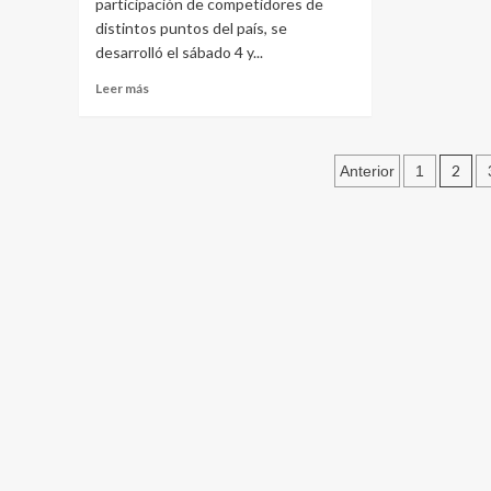
participación de competidores de
distintos puntos del país, se
desarrolló el sábado 4 y...
Leer
Leer más
más
sobre
Éxito
Paginació
de
2
Anterior
1
convocatoria
de
en
el
entradas
Florida
Gamer