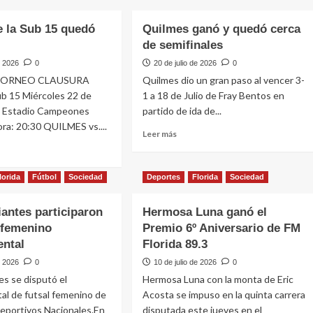
de la Sub 15 quedó
Quilmes ganó y quedó cerca
de semifinales
e 2026
0
20 de julio de 2026
0
 TORNEO CLAUSURA
Quilmes dio un gran paso al vencer 3-
ub 15 Miércoles 22 de
1 a 18 de Julio de Fray Bentos en
26 Estadio Campeones
partido de ida de...
ra: 20:30 QUILMES vs....
Leer
Leer más
más
sobre
Quilmes
e
lorida
Fútbol
Sociedad
Deportes
Florida
Sociedad
ganó
y
iantes participaron
Hermosa Luna ganó el
quedó
cerca
l femenino
Premio 6º Aniversario de FM
de
ental
Florida 89.3
semifinales
e 2026
0
10 de julio de 2026
0
ó
es se disputó el
Hermosa Luna con la monta de Eric
al de futsal femenino de
Acosta se impuso en la quinta carrera
eportivos Nacionales.En
disputada este jueves en el