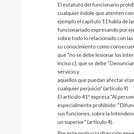
El estatuto del funcionario prohí
cualquier índole que atenten cont
ejemplo el capítulo 11 habla de l
funcionariado expresando por e
sobre todo lo relacionado con las
su conocimiento como consecuenci
que “no se debe lesionar los inter
inciso c), que se debe “Denuncia
servicio y
aquellos que puedan afectar el pr
cualquier perjuicio” (artículo 9)
El artículo 41° expresa “Al person
especialmente prohibido: “Difundi
sus funciones, sobre la Intendenc
un superior” (artículo 4).
Por este motivo la dirección gene