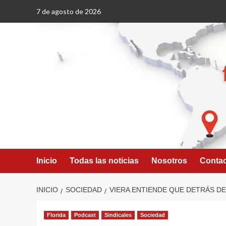
Saltar
7 de agosto de 2026
al
contenido
Inicio
Todas las noticias
Nosotros
Conta
INICIO
SOCIEDAD
VIERA ENTIENDE QUE DETRÁS D
Florida
Podcast
Sindicales
Sociedad