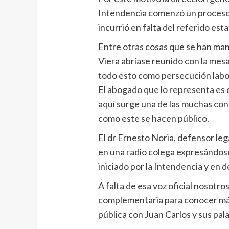
Intendencia comenzó un proceso s
incurrió en falta del referido est
Entre otras cosas que se han ma
Viera abríase reunido con la mes
todo esto como persecución labo
El abogado que lo representa es 
aquí surge una de las muchas co
como este se hacen público.
El dr Ernesto Noria, defensor leg
en una radio colega expresándose
iniciado por la Intendencia y en 
A falta de esa voz oficial nosotr
complementaria para conocer más
pública con Juan Carlos y sus pal