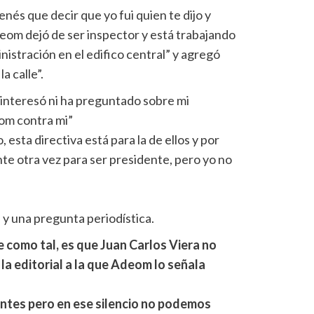
nés que decir que yo fui quien te dijo y
eom dejó de ser inspector y está trabajando
nistración en el edifico central” y agregó
a calle”.
interesó ni ha preguntado sobre mi
eom contra mi”
 esta directiva está para la de ellos y por
te otra vez para ser presidente, pero yo no
 y una pregunta periodística.
 como tal, es que Juan Carlos Viera no
la editorial a la que Adeom lo señala
ntes pero en ese silencio no podemos