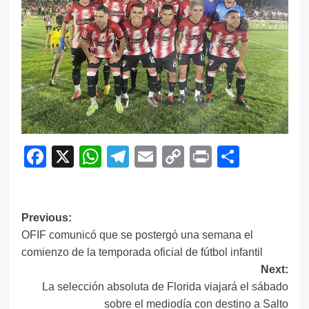
Facebook
X
WhatsApp
Telegram
Email
Copy
Print
Compar
Link
Navegación
Previous:
OFIF comunicó que se postergó una semana el
de
comienzo de la temporada oficial de fútbol infantil
entradas
Next:
La selección absoluta de Florida viajará el sábado
sobre el mediodía con destino a Salto