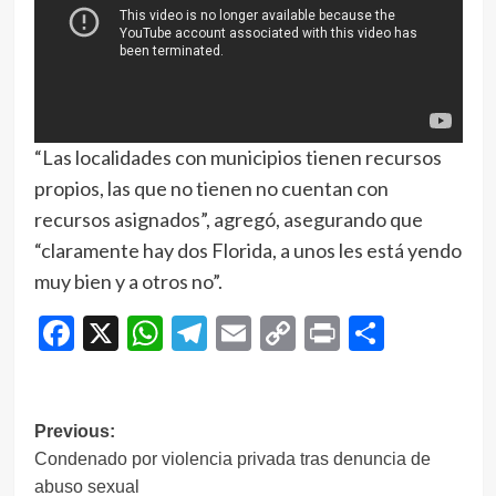
“Las localidades con municipios tienen recursos
propios, las que no tienen no cuentan con
recursos asignados”, agregó, asegurando que
“claramente hay dos Florida, a unos les está yendo
muy bien y a otros no”.
Facebook
X
WhatsApp
Telegram
Email
Copy
Print
Compar
Link
Navegación
Previous:
Condenado por violencia privada tras denuncia de
de
abuso sexual