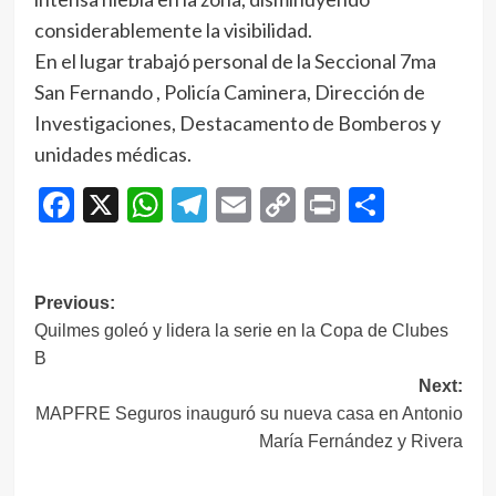
considerablemente la visibilidad.
En el lugar trabajó personal de la Seccional 7ma
San Fernando , Policía Caminera, Dirección de
Investigaciones, Destacamento de Bomberos y
unidades médicas.
Facebook
X
WhatsApp
Telegram
Email
Copy
Print
Compar
Link
Navegación
Previous:
Quilmes goleó y lidera la serie en la Copa de Clubes
de
B
entradas
Next:
MAPFRE Seguros inauguró su nueva casa en Antonio
María Fernández y Rivera