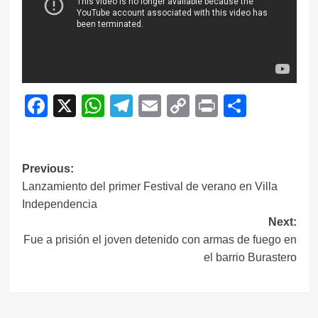
Facebook
X
WhatsApp
Telegram
Email
Copy
Print
Compar
Link
Navegación
Previous:
Lanzamiento del primer Festival de verano en Villa
de
Independencia
entradas
Next:
Fue a prisión el joven detenido con armas de fuego en
el barrio Burastero