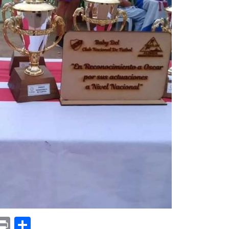
p
am
il
opy
Print
Compartir