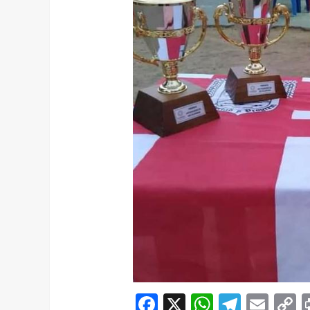
Facebook
X
WhatsAp
Telegr
Ema
C