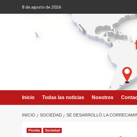
Saltar
8 de agosto de 2026
al
contenido
Inicio
Todas las noticias
Nosotros
Conta
INICIO
SOCIEDAD
SE DESARROLLÓ LA CORRECAMIN
Florida
Sociedad