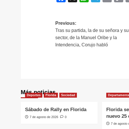
L
Navegación
Previous:
Tras su partida, la de su señora y su
de
sector, de la Manuel Oribe y la
entradas
Intendencia, Corujo habló
Más noticias
Deportes
Florida
Sociedad
Departamenta
Sábado de Rally en Florida
Florida s
nuevo 25 
7 de agosto de 2026
0
7 de agosto