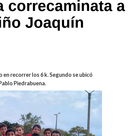
la correcaminata a
niño Joaquín
 en recorrer los 6 k. Segundo se ubicó
Pablo Piedrabuena.