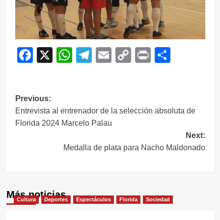
Facebook
X
WhatsApp
Telegram
Email
Copy
Print
Compar
Link
Navegación
Previous:
Entrevista al entrenador de la selección absoluta de
de
Florida 2024 Marcelo Palau
entradas
Next:
Medalla de plata para Nacho Maldonado
Más noticias
Cultura
Deportes
Espectáculos
Florida
Sociedad