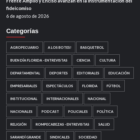
Frente Amplio y Enciso avanzan en la instrumentación del
fideicomiso
6 de agosto de 2026
Categorías
AGROPECUARIO
A LOS BOTES!
BASQUETBOL
BUEN DÍA FLORIDA - ENTREVISTAS
CIENCIA
CULTURA
DEPARTAMENTAL
DEPORTES
EDITORIALES
EDUCACIÓN
EMPRESARIALES
ESPECTÁCULOS
FLORIDA
FÚTBOL
INSTITUCIONAL
INTERNACIONALES
NACIONAL
NACIONALES
PODCAST
POLICIALES
POLÍTICA
RELIGIÓN
ROMPECABEZAS - ENTREVISTAS
SALUD
SARANDÍ GRANDE
SINDICALES
SOCIEDAD