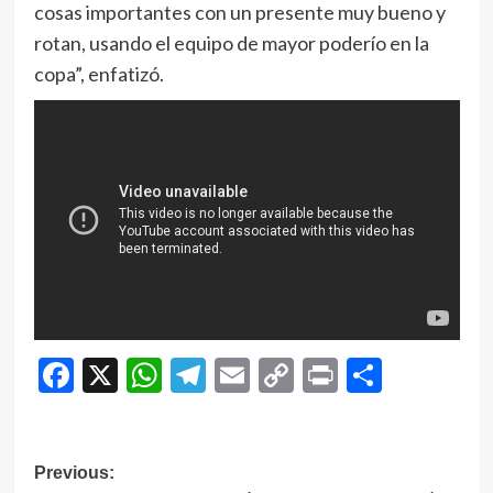
cosas importantes con un presente muy bueno y
rotan, usando el equipo de mayor poderío en la
copa”, enfatizó.
Facebook
X
WhatsApp
Telegram
Email
Copy
Print
Compar
Link
Navegación
Previous: