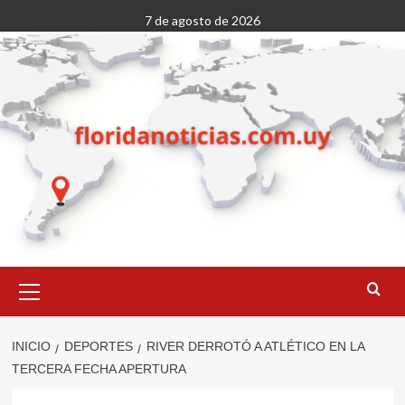
Saltar
7 de agosto de 2026
al
contenido
Menú
primario
INICIO
DEPORTES
RIVER DERROTÓ A ATLÉTICO EN LA
TERCERA FECHA APERTURA