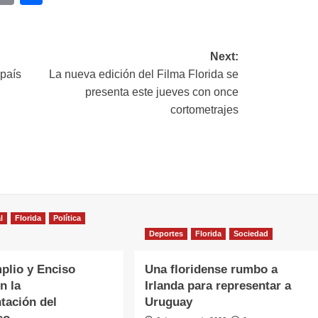
ink
Next:
 país
La nueva edición del Filma Florida se
presenta este jueves con once
cortometrajes
l
Florida
Política
Deportes
Florida
Sociedad
plio y Enciso
Una floridense rumbo a
n la
Irlanda para representar a
tación del
Uruguay