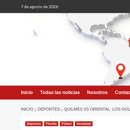
Saltar
7 de agosto de 2026
al
contenido
Inicio
Todas las noticias
Nosotros
Conta
INICIO
DEPORTES
QUILMES VS ORIENTAL: LOS GO
Deportes
Florida
Fútbol
Sociedad