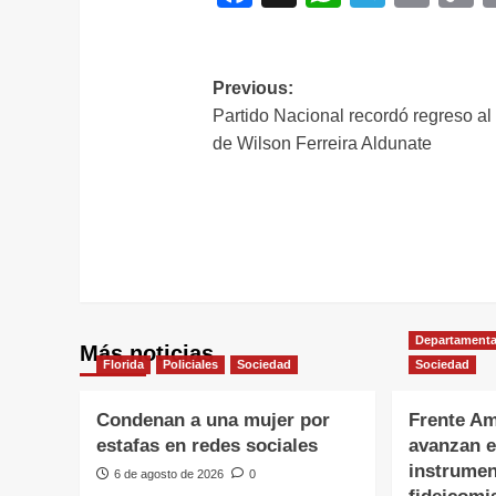
L
Navegación
Previous:
Partido Nacional recordó regreso al
de
de Wilson Ferreira Aldunate
entradas
Departamenta
Más noticias
Florida
Policiales
Sociedad
Sociedad
Condenan a una mujer por
Frente Am
estafas en redes sociales
avanzan e
instrumen
6 de agosto de 2026
0