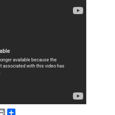
p
am
il
opy
Print
Compartir