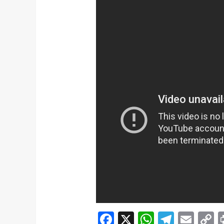
Facebook
X
WhatsAp
Telegr
Ema
C