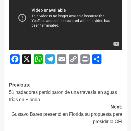
Facebook
X
WhatsApp
Telegram
Email
Copy
Print
Compar
Link
Navegación
Previous:
51 nadadores participaron de una travesía en aguas
de
frías en Florida
entradas
Next:
Gustavo Bares presentó en Florida su propuesta para
presidir la OFI