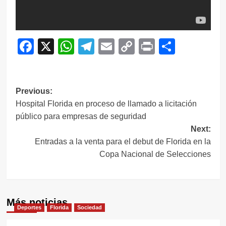
Facebook
X
WhatsApp
Telegram
Email
Copy
Print
Compar
Link
Navegación
Previous:
Hospital Florida en proceso de llamado a licitación
de
público para empresas de seguridad
entradas
Next:
Entradas a la venta para el debut de Florida en la
Copa Nacional de Selecciones
Más noticias
Deportes
Florida
Sociedad