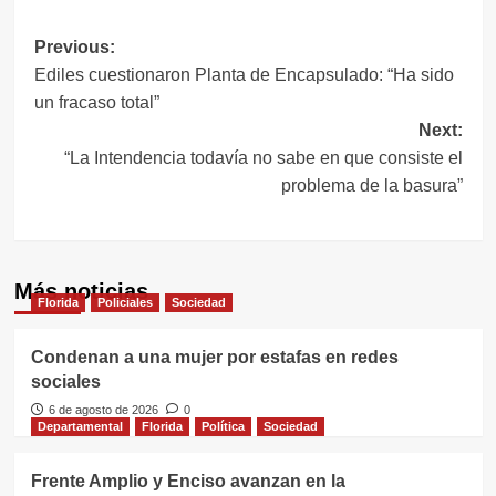
Navegación
Previous:
Ediles cuestionaron Planta de Encapsulado: “Ha sido
de
un fracaso total”
entradas
Next:
“La Intendencia todavía no sabe en que consiste el
problema de la basura”
Más noticias
Florida
Policiales
Sociedad
Condenan a una mujer por estafas en redes
sociales
6 de agosto de 2026
0
Departamental
Florida
Política
Sociedad
Frente Amplio y Enciso avanzan en la