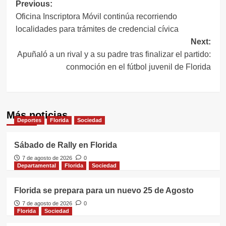
Navegación
Previous:
Oficina Inscriptora Móvil continúa recorriendo
de
localidades para trámites de credencial cívica
entradas
Next:
Apuñaló a un rival y a su padre tras finalizar el partido:
conmoción en el fútbol juvenil de Florida
Más noticias
Deportes
Florida
Sociedad
Sábado de Rally en Florida
7 de agosto de 2026
0
Departamental
Florida
Sociedad
Florida se prepara para un nuevo 25 de Agosto
7 de agosto de 2026
0
Florida
Sociedad