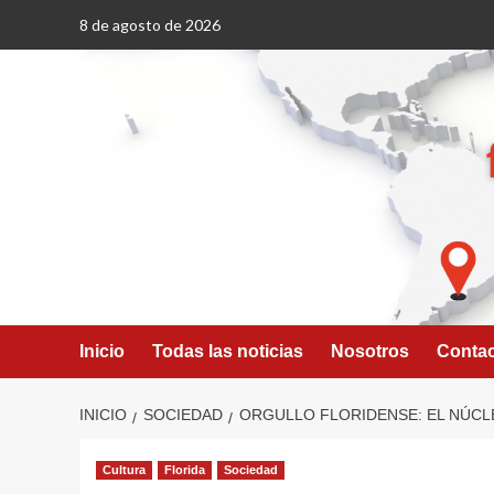
Saltar
8 de agosto de 2026
al
contenido
Inicio
Todas las noticias
Nosotros
Conta
INICIO
SOCIEDAD
ORGULLO FLORIDENSE: EL NÚCL
Cultura
Florida
Sociedad