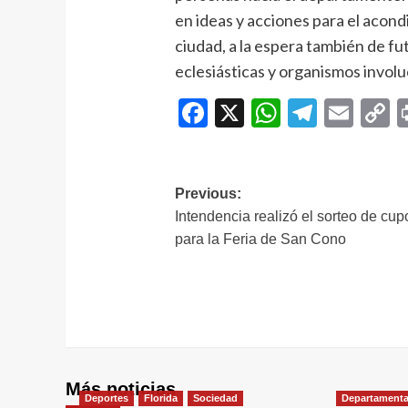
en ideas y acciones para el acon
ciudad, a la espera también de f
eclesiásticas y organismos involu
Facebook
X
WhatsAp
Telegr
Ema
C
L
Navegación
Previous:
Intendencia realizó el sorteo de cup
de
para la Feria de San Cono
entradas
Más noticias
Deportes
Florida
Sociedad
Departamenta