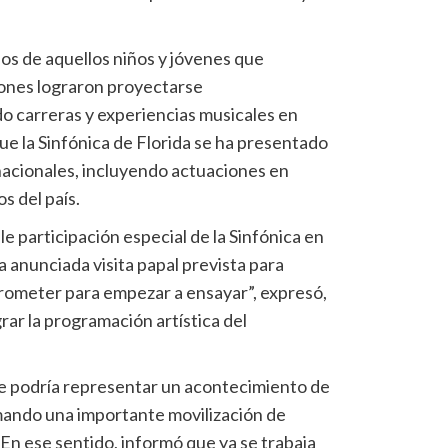
os de aquellos niños y jóvenes que
iones lograron proyectarse
o carreras y experiencias musicales en
ue la Sinfónica de Florida se ha presentado
nacionales, incluyendo actuaciones en
s del país.
e participación especial de la Sinfónica en
a anunciada visita papal prevista para
rometer para empezar a ensayar”, expresó,
grar la programación artística del
que podría representar un acontecimiento de
mando una importante movilización de
En ese sentido, informó que ya se trabaja