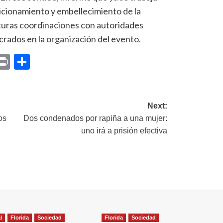
dicionamiento y embellecimiento de la
uturas coordinaciones con autoridades
crados en la organización del evento.
p
am
il
opy
Print
Compartir
ink
Next:
os
Dos condenados por rapiña a una mujer:
uno irá a prisión efectiva
l
Florida
Sociedad
Florida
Sociedad