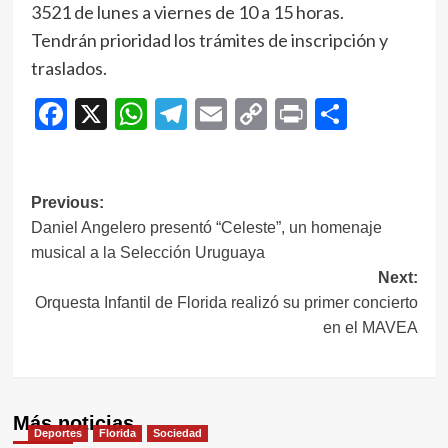
3521 de lunes a viernes de 10 a 15 horas.
Tendrán prioridad los trámites de inscripción y
traslados.
Facebook
X
WhatsApp
Telegram
Email
Copy
Print
Compar
Link
Navegación
Previous:
Daniel Angelero presentó “Celeste”, un homenaje
de
musical a la Selección Uruguaya
entradas
Next:
Orquesta Infantil de Florida realizó su primer concierto
en el MAVEA
Más noticias
Deportes
Florida
Sociedad