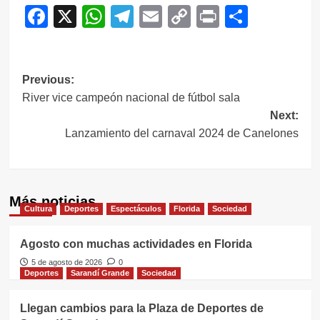
Facebook
X
WhatsApp
Telegram
Email
Copy
Print
Compar
Link
Navegación
Previous:
River vice campeón nacional de fútbol sala
de
Next:
entradas
Lanzamiento del carnaval 2024 de Canelones
Más noticias
Cultura
Deportes
Espectáculos
Florida
Sociedad
Agosto con muchas actividades en Florida
5 de agosto de 2026
0
Deportes
Sarandí Grande
Sociedad
Llegan cambios para la Plaza de Deportes de