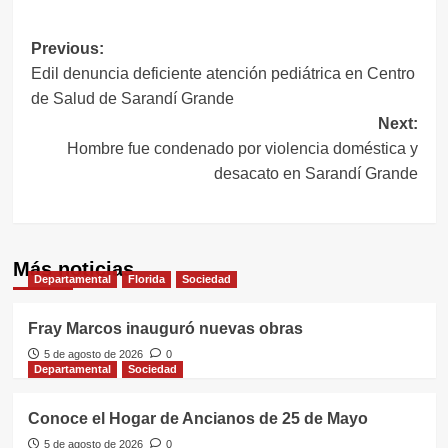
Navegación
Previous:
Edil denuncia deficiente atención pediátrica en Centro
de
de Salud de Sarandí Grande
entradas
Next:
Hombre fue condenado por violencia doméstica y
desacato en Sarandí Grande
Más noticias
Departamental
Florida
Sociedad
Fray Marcos inauguró nuevas obras
5 de agosto de 2026
0
Departamental
Sociedad
Conoce el Hogar de Ancianos de 25 de Mayo
5 de agosto de 2026
0