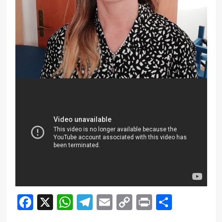
Facebook
X
WhatsApp
Telegram
Email
Copy
Print
Compar
Link