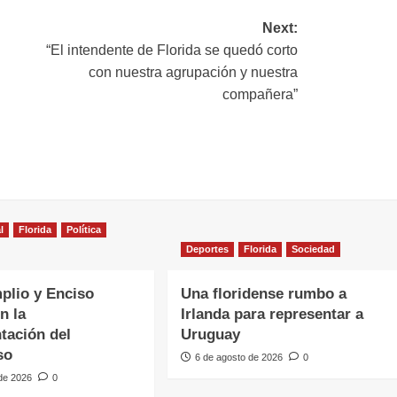
Next:
“El intendente de Florida se quedó corto
con nuestra agrupación y nuestra
compañera”
l
Florida
Política
Deportes
Florida
Sociedad
plio y Enciso
Una floridense rumbo a
n la
Irlanda para representar a
tación del
Uruguay
so
6 de agosto de 2026
0
 de 2026
0