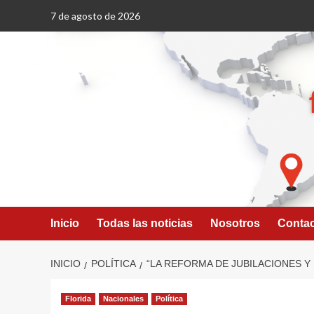
Saltar
7 de agosto de 2026
al
contenido
Inicio
Todas las noticias
Nosotros
Conta
INICIO
POLÍTICA
“LA REFORMA DE JUBILACIONES Y
Florida
Nacionales
Política