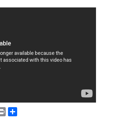
p
am
il
opy
Print
Compartir
ink