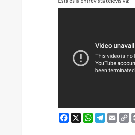
Esta es la entrevista televisiva:
Facebook
X
WhatsAp
Telegr
Ema
C
L