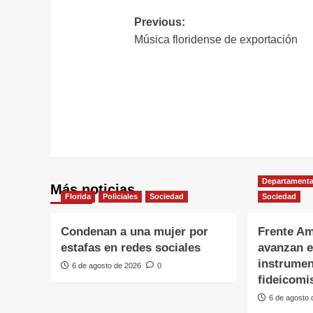
Navegación
Previous:
Música floridense de exportación
de
entradas
Departamenta
Más noticias
Florida
Policiales
Sociedad
Sociedad
Condenan a una mujer por
Frente Am
estafas en redes sociales
avanzan e
instrumen
6 de agosto de 2026
0
fideicomi
6 de agosto