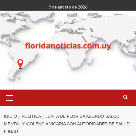
Saltar
9 de agosto de 2026
al
contenido
Menú
primario
INICIO
POLÍTICA
JUNTA DE FLORIDA ABORDÓ SALUD
MENTAL Y VIOLENCIA VICARIA CON AUTORIDADES DE SALUD
E INAU