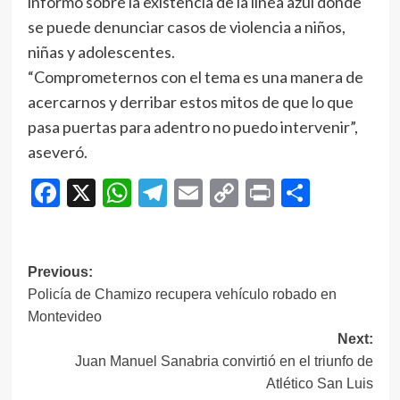
informó sobre la existencia de la línea azul donde
se puede denunciar casos de violencia a niños,
niñas y adolescentes.
“Comprometernos con el tema es una manera de
acercarnos y derribar estos mitos de que lo que
pasa puertas para adentro no puedo intervenir”,
aseveró.
Facebook
X
WhatsApp
Telegram
Email
Copy
Print
Compar
Link
Navegación
Previous:
Policía de Chamizo recupera vehículo robado en
de
Montevideo
entradas
Next:
Juan Manuel Sanabria convirtió en el triunfo de
Atlético San Luis