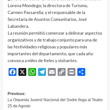
Lorena Mondego; la directora de Turismo,
Carmen Passarella; y el responsable de la
Secretaría de Asuntos Comunitarios, José
Labandera.
La reunión permitió comenzar a delinear aspectos
organizativos y de trabajo conjunto para una de
las festividades religiosas y populares más
importantes del departamento, que cada año
convoca a miles de fieles y visitantes.
Facebook
X
WhatsApp
Telegram
Email
Copy
Print
Compar
Link
Navegación
Previous:
La Orquesta Juvenil Nacional del Sodre llega al Teatro
de
25 de Agosto