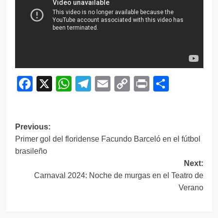
Facebook
X
WhatsApp
Telegram
Email
Copy
Print
Compar
Link
Navegación
Previous:
Primer gol del floridense Facundo Barceló en el fútbol
de
brasileño
entradas
Next:
Carnaval 2024: Noche de murgas en el Teatro de
Verano