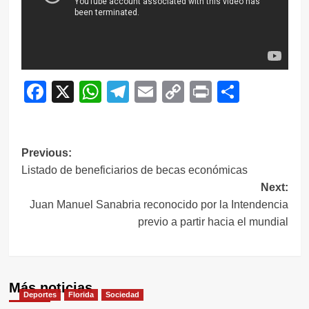
Facebook
X
WhatsApp
Telegram
Email
Copy
Print
Compar
Link
Navegación
Previous:
Listado de beneficiarios de becas económicas
de
Next:
entradas
Juan Manuel Sanabria reconocido por la Intendencia
previo a partir hacia el mundial
Más noticias
Deportes
Florida
Sociedad