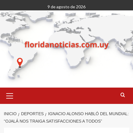
Saltar
9 de agosto de 2026
al
contenido
Menú
primario
INICIO
DEPORTES
IGNACIO ALONSO HABLÓ DEL MUNDIAL:
“OJALÁ NOS TRAIGA SATISFACCIONES A TODOS”