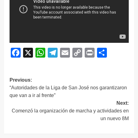
Facebook
X
WhatsApp
Telegram
Email
Copy
Print
Compar
Link
Navegación
Previous:
“Autoridades de la Liga de San José nos garantizaron
de
que van a ir al frente”
entradas
Next:
Comenzó la organización de marcha y actividades en
un nuevo 8M