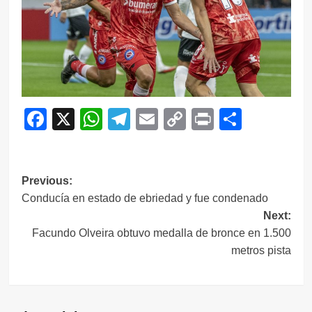
Facebook
X
WhatsApp
Telegram
Email
Copy
Print
Compar
Link
Navegación
Previous:
Conducía en estado de ebriedad y fue condenado
de
Next:
entradas
Facundo Olveira obtuvo medalla de bronce en 1.500
metros pista