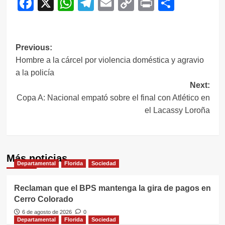
Facebook
X
WhatsApp
Telegram
Email
Copy
Print
Compar
Link
Navegación
Previous:
Hombre a la cárcel por violencia doméstica y agravio
de
a la policía
entradas
Next:
Copa A: Nacional empató sobre el final con Atlético en
el Lacassy Loroña
Más noticias
Departamental
Florida
Sociedad
Reclaman que el BPS mantenga la gira de pagos en
Cerro Colorado
6 de agosto de 2026
0
Departamental
Florida
Sociedad