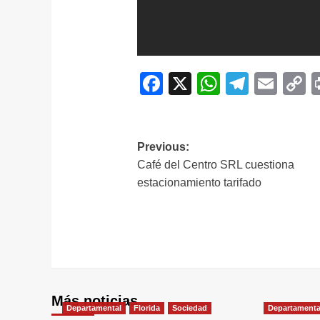
Facebook
X
WhatsAp
Telegr
Ema
C
L
Navegación
Previous:
Café del Centro SRL cuestiona
de
estacionamiento tarifado
entradas
Más noticias
Departamental
Florida
Sociedad
Departamenta