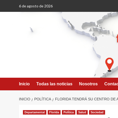
Saltar
6 de agosto de 2026
al
contenido
Inicio
Todas las noticias
Nosotros
Conta
INICIO
POLÍTICA
FLORIDA TENDRÁ SU CENTRO DE 
Departamental
Florida
Política
Salud
Sociedad