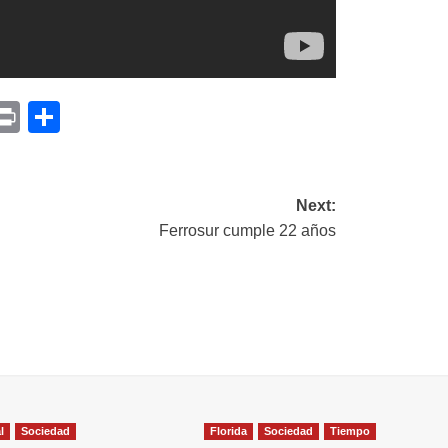
p
am
il
opy
Print
Compartir
ink
Next:
Ferrosur cumple 22 años
l
Sociedad
Florida
Sociedad
Tiempo