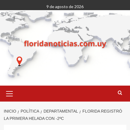
Saltar
9 de agosto de 2026
al
contenido
Menú
primario
INICIO
POLÍTICA
DEPARTAMENTAL
FLORIDA REGISTRÓ
LA PRIMERA HELADA CON -2ºC