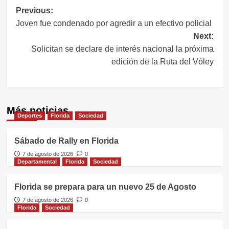
Navegación
Previous:
Joven fue condenado por agredir a un efectivo policial
de
Next:
entradas
Solicitan se declare de interés nacional la próxima
edición de la Ruta del Vóley
Más noticias
Deportes
Florida
Sociedad
Sábado de Rally en Florida
7 de agosto de 2026
0
Departamental
Florida
Sociedad
Florida se prepara para un nuevo 25 de Agosto
7 de agosto de 2026
0
Florida
Sociedad