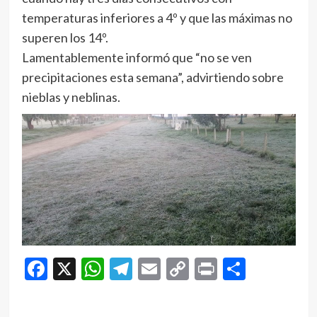
temperaturas inferiores a 4º y que las máximas no
superen los 14º.
Lamentablemente informó que “no se ven
precipitaciones esta semana”, advirtiendo sobre
nieblas y neblinas.
Facebook
X
WhatsApp
Telegram
Email
Copy
Print
Compar
Link