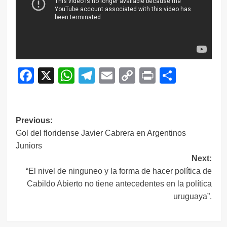
Facebook
X
WhatsApp
Telegram
Email
Copy
Print
Compar
Link
Navegación
Previous:
Gol del floridense Javier Cabrera en Argentinos
de
Juniors
entradas
Next:
“El nivel de ninguneo y la forma de hacer política de
Cabildo Abierto no tiene antecedentes en la política
uruguaya”.