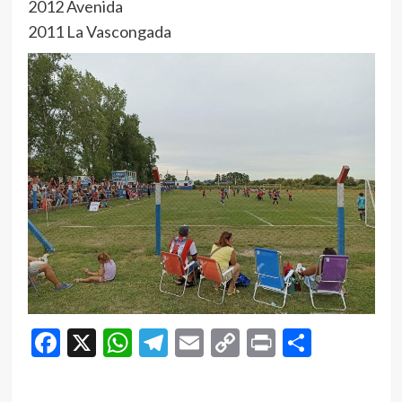
2012 Avenida
2011 La Vascongada
Facebook
X
WhatsApp
Telegram
Email
Copy
Print
Compar
Link