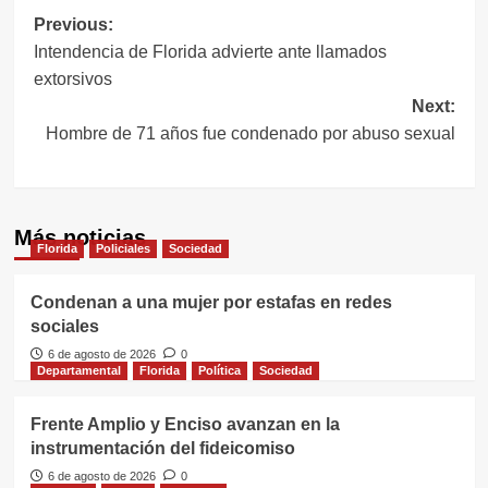
Navegación
Previous:
Intendencia de Florida advierte ante llamados
de
extorsivos
entradas
Next:
Hombre de 71 años fue condenado por abuso sexual
Más noticias
Florida
Policiales
Sociedad
Condenan a una mujer por estafas en redes
sociales
6 de agosto de 2026
0
Departamental
Florida
Política
Sociedad
Frente Amplio y Enciso avanzan en la
instrumentación del fideicomiso
6 de agosto de 2026
0