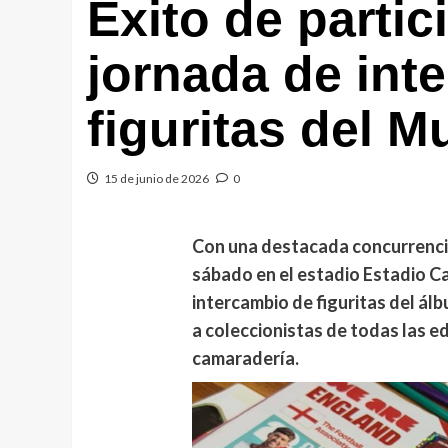
Éxito de partic
jornada de int
figuritas del M
15 de junio de 2026
0
Con una destacada concurrencia
sábado en el estadio Estadio 
intercambio de figuritas del ál
a coleccionistas de todas las e
camaradería.