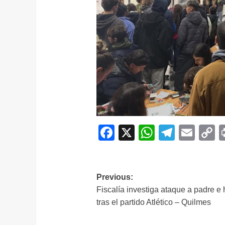
Facebook
X
WhatsAp
Telegr
Ema
C
L
Navegación
Previous:
Fiscalía investiga ataque a padre e 
de
tras el partido Atlético – Quilmes
entradas