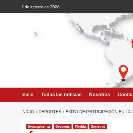
Saltar
9 de agosto de 2026
al
contenido
Inicio
Todas las noticias
Nosotros
Conta
INICIO
DEPORTES
ÉXITO DE PARTICIPACIÓN EN LA
Departamental
Deportes
Florida
Sociedad