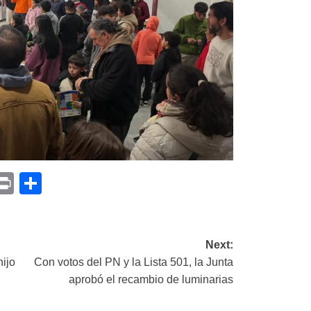
p
am
il
opy
Print
Compartir
ink
Next:
hijo
Con votos del PN y la Lista 501, la Junta
aprobó el recambio de luminarias