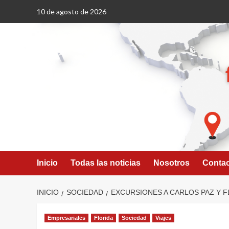
Saltar
10 de agosto de 2026
al
contenido
Inicio
Todas las noticias
Nosotros
Conta
INICIO
SOCIEDAD
EXCURSIONES A CARLOS PAZ Y 
Empresariales
Florida
Sociedad
Viajes