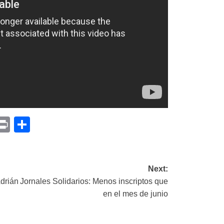
p
am
il
opy
Print
Compartir
ink
Next:
Adrián
Jornales Solidarios: Menos inscriptos que
en el mes de junio