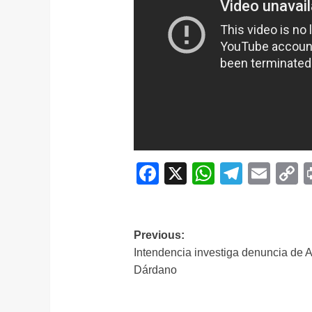
Facebook
X
WhatsAp
Telegr
Ema
C
L
Navegación
Previous:
Intendencia investiga denuncia de 
de
Dárdano
entradas