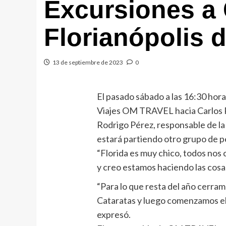
Excursiones a 
Florianópolis
13 de septiembre de 2023
0
El pasado sábado a las 16:30 hora
Viajes OM TRAVEL hacia Carlos P
Rodrigo Pérez, responsable de la
estará partiendo otro grupo de p
“Florida es muy chico, todos nos
y creo estamos haciendo las cosas
“Para lo que resta del año cerram
Cataratas y luego comenzamos el 
expresó.