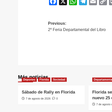
Facebook
X
WhatsAp
Telegr
Ema
C
L
Navegación
Previous:
2º Feria Departamental del Libro
de
entradas
Más noticias
Deportes
Florida
Sociedad
Departamenta
Sábado de Rally en Florida
Florida s
nuevo 25 
7 de agosto de 2026
0
7 de agosto