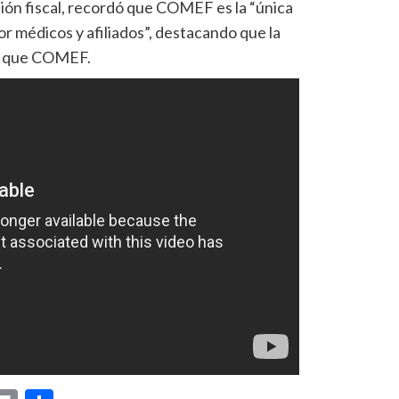
sión fiscal, recordó que COMEF es la “única
r médicos y afiliados”, destacando que la
ad que COMEF.