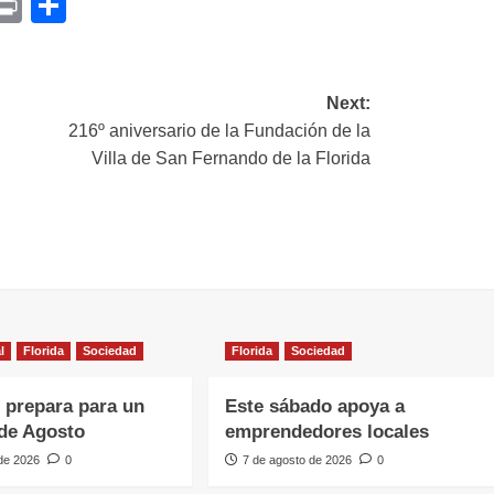
p
am
il
opy
Print
Compartir
ink
Next:
216º aniversario de la Fundación de la
Villa de San Fernando de la Florida
l
Florida
Sociedad
Florida
Sociedad
e prepara para un
Este sábado apoya a
de Agosto
emprendedores locales
 de 2026
0
7 de agosto de 2026
0