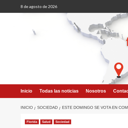
Saltar
8 de agosto de 2026
al
contenido
Inicio
Todas las noticias
Nosotros
Conta
INICIO
SOCIEDAD
ESTE DOMINGO SE VOTA EN COME
Florida
Salud
Sociedad